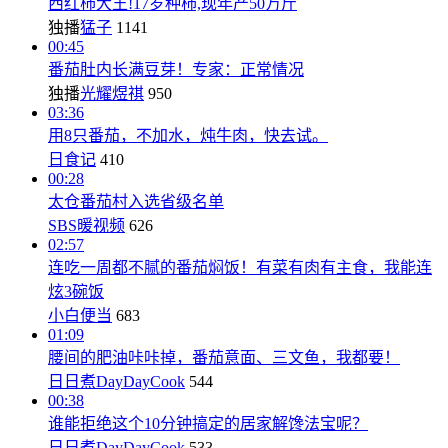
西红柿大王!17岁种柿,现年产50万斤
独播
猛子
1141
00:45
番茄肚内长满豆芽！专家：正常情况
独播
光耀煜祺
950
03:36
用8只番茄，不加水，炖牛肉，快去试。
日食记
410
00:28
太仓番茄村入选省级名单
SBS暖视频
626
02:57
连吃一周都不腻的番茄焖饭！有菜有肉有主食，我能连
炫3碗饭
小白便当
683
01:09
腰间的肥油咔咔掉，番茄意面、三文鱼，我都要！
日日煮DayDayCook
544
00:38
谁能拒绝这个10分钟搞定的居家解馋法宝呢？
日日煮DayDayCook
533