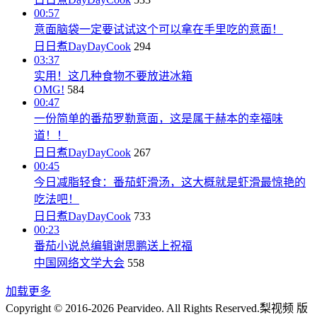
00:57
意面脑袋一定要试试这个可以拿在手里吃的意面！
日日煮DayDayCook
294
03:37
实用！这几种食物不要放进冰箱
OMG!
584
00:47
一份简单的番茄罗勒意面，这是属于赫本的幸福味
道！！
日日煮DayDayCook
267
00:45
今日减脂轻食：番茄虾滑汤，这大概就是虾滑最惊艳的
吃法吧！
日日煮DayDayCook
733
00:23
番茄小说总编辑谢思鹏送上祝福
中国网络文学大会
558
加载更多
Copyright © 2016-2026 Pearvideo. All Rights Reserved.
梨视频 版