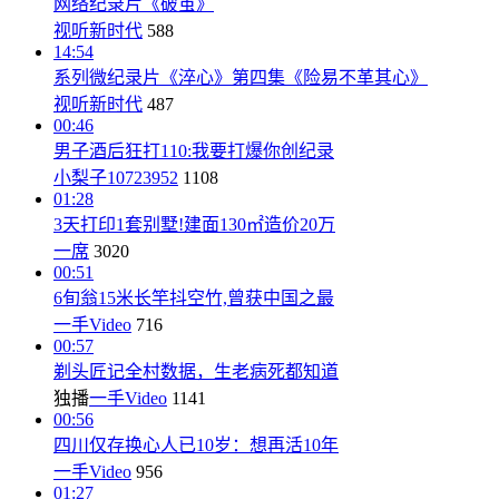
网络纪录片《破茧》
视听新时代
588
14:54
系列微纪录片《淬心》第四集《险易不革其心》
视听新时代
487
00:46
男子酒后狂打110:我要打爆你创纪录
小梨子10723952
1108
01:28
3天打印1套别墅!建面130㎡造价20万
一席
3020
00:51
6旬翁15米长竿抖空竹,曾获中国之最
一手Video
716
00:57
剃头匠记全村数据，生老病死都知道
独播
一手Video
1141
00:56
四川仅存换心人已10岁：想再活10年
一手Video
956
01:27