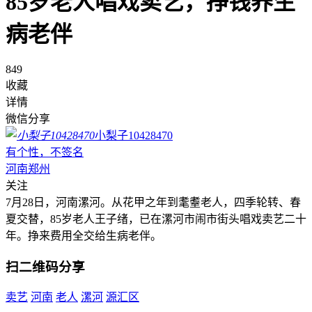
85岁老人唱戏卖艺，挣钱养生
病老伴
849
收藏
详情
微信分享
小梨子10428470
有个性，不签名
河南郑州
关注
7月28日，河南漯河。从花甲之年到耄耋老人，四季轮转、春
夏交替，85岁老人王子绪，已在漯河市闹市街头唱戏卖艺二十
年。挣来费用全交给生病老伴。
扫二维码分享
卖艺
河南
老人
漯河
源汇区