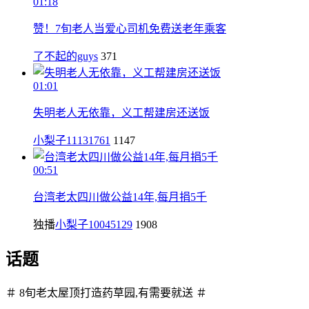
01:18
赞！7旬老人当爱心司机免费送老年乘客
了不起的guys
371
01:01
失明老人无依靠，义工帮建房还送饭
小梨子11131761
1147
00:51
台湾老太四川做公益14年,每月捐5千
独播
小梨子10045129
1908
话题
＃ 8旬老太屋顶打造药草园,有需要就送 ＃