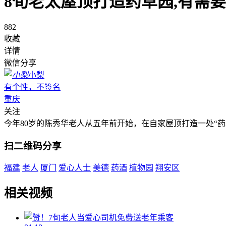
8旬老太屋顶打造药草园,有需
882
收藏
详情
微信分享
小梨
有个性，不签名
重庆
关注
今年80岁的陈秀华老人从五年前开始，在自家屋顶打造一处“
扫二维码分享
福建
老人
厦门
爱心人士
美德
药酒
植物园
翔安区
相关视频