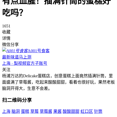
有点血腥！插满针筒的蛋糕好
吃吗？
1651
收藏
详情
微信分享
A001号食客
最新味道马上测
上海 · 梨视频官方子账号
关注
杨浦万达的Delicake蛋糕店，创意蛋糕上面竟然插满针筒，里
面盛满了草莓酱，吃起来酸酸甜甜，看着也很好玩，果然老板
脑洞开得大，生意不会差。
扫二维码分享
上海
脑洞
蛋糕
草莓
草莓酱
果酱
酸酸甜甜
虹口区
针筒