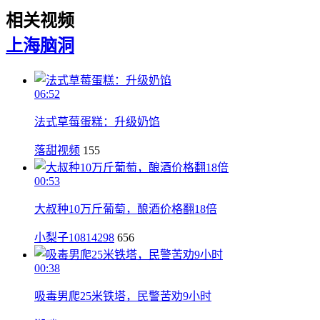
相关视频
上海
脑洞
06:52
法式草莓蛋糕：升级奶馅
落甜视频
155
00:53
大叔种10万斤葡萄，酿酒价格翻18倍
小梨子10814298
656
00:38
吸毒男爬25米铁塔，民警苦劝9小时