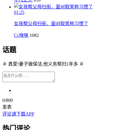
01:25
女孩帮父母扫街，面对取笑称习惯了
Cc咪咪
1082
话题
＃ 真爱!妻子做保洁,他义务帮扫1年多 ＃
0
/800
发表
评论请下载APP
热门评论