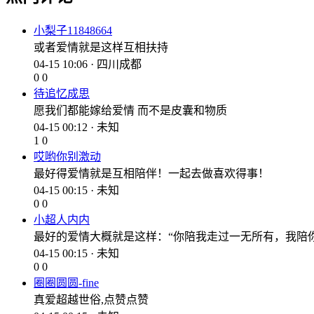
小梨子11848664
或者爱情就是这样互相扶持
04-15 10:06 · 四川成都
0
0
待追忆成思
愿我们都能嫁给爱情 而不是皮囊和物质
04-15 00:12 · 未知
1
0
哎哟你别激动
最好得爱情就是互相陪伴！一起去做喜欢得事！
04-15 00:15 · 未知
0
0
小超人内内
最好的爱情大概就是这样：“你陪我走过一无所有，我陪
04-15 00:15 · 未知
0
0
圈圈圆圆-fine
真爱超越世俗,点赞点赞