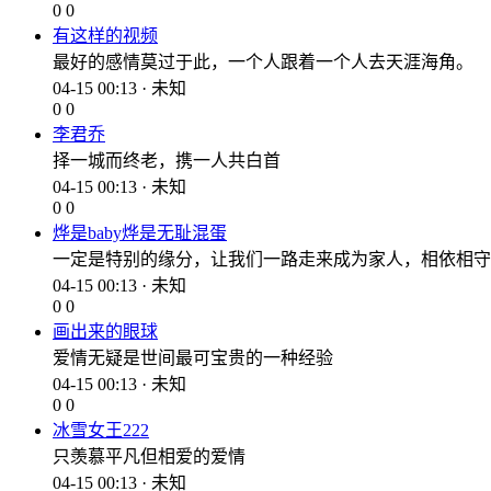
0
0
有这样的视频
最好的感情莫过于此，一个人跟着一个人去天涯海角。
04-15 00:13 · 未知
0
0
李君乔
择一城而终老，携一人共白首
04-15 00:13 · 未知
0
0
烨是baby烨是无耻混蛋
一定是特别的缘分，让我们一路走来成为家人，相依相守
04-15 00:13 · 未知
0
0
画出来的眼球
爱情无疑是世间最可宝贵的一种经验
04-15 00:13 · 未知
0
0
冰雪女王222
只羡慕平凡但相爱的爱情
04-15 00:13 · 未知