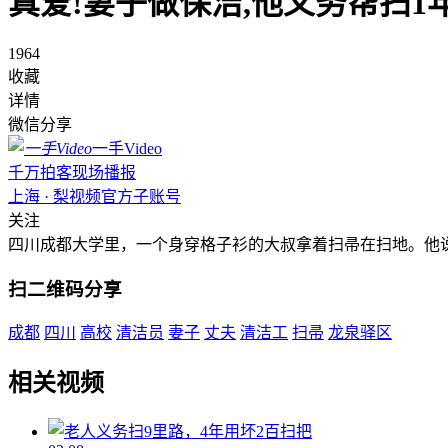
真爱!妻子做保洁,他义务帮扫1
1964
收藏
详情
微信分享
一手Video
千万拍客现场播报
上海 · 梨视频官方子账号
关注
四川成都大学里，一个身穿格子衫的大叔拿着扫帚在扫地。他
扫二维码分享
成都
四川
高校
清洁员
妻子
丈夫
清洁工
扫帚
龙泉驿区
相关视频