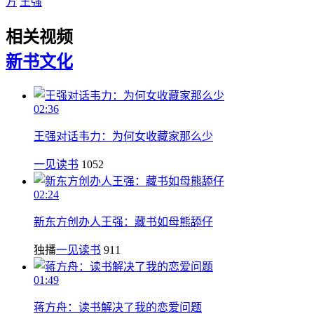
方
王强
相关视频
新书
文化
02:36
王强对话韦力：为何女收藏家那么少
一见读书
1052
02:24
新东方创办人王强：藏书如母熊舔仔
独播
一见读书
911
01:49
蒋方舟：读书解决了我的恋爱问题