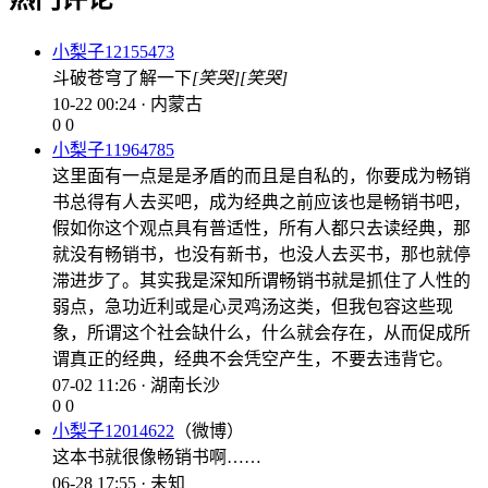
小梨子12155473
斗破苍穹了解一下
[笑哭]
[笑哭]
10-22 00:24 · 内蒙古
0
0
小梨子11964785
这里面有一点是是矛盾的而且是自私的，你要成为畅销
书总得有人去买吧，成为经典之前应该也是畅销书吧，
假如你这个观点具有普适性，所有人都只去读经典，那
就没有畅销书，也没有新书，也没人去买书，那也就停
滞进步了。其实我是深知所谓畅销书就是抓住了人性的
弱点，急功近利或是心灵鸡汤这类，但我包容这些现
象，所谓这个社会缺什么，什么就会存在，从而促成所
谓真正的经典，经典不会凭空产生，不要去违背它。
07-02 11:26 · 湖南长沙
0
0
小梨子12014622
（微博）
这本书就很像畅销书啊……
06-28 17:55 · 未知