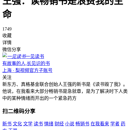
王强：读畅销书是浪费我的生
命
1749
收藏
详情
微信分享
一见读书
有故事的人,长见识的书
上海 · 梨视频官方子账号
关注
新东方、真格基金联合创始人王强的新书是《读书毁了我》。
他说，在我看来大部分畅销书是急就章，是为了解决时下人类
中的某种情绪而开出的一个紧急药方
扫二维码分享
新书
文化
文学
读书
情绪
财经
小说
畅销书
在我看来
学者
药