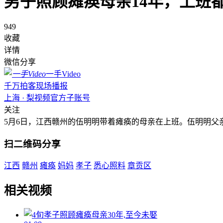
男子照顾瘫痪母亲14年，上班
949
收藏
详情
微信分享
一手Video
千万拍客现场播报
上海 · 梨视频官方子账号
关注
5月6日，江西赣州的伍明明带着瘫痪的母亲在上班。伍明明父
扫二维码分享
江西
赣州
瘫痪
妈妈
孝子
悉心照料
章贡区
相关视频