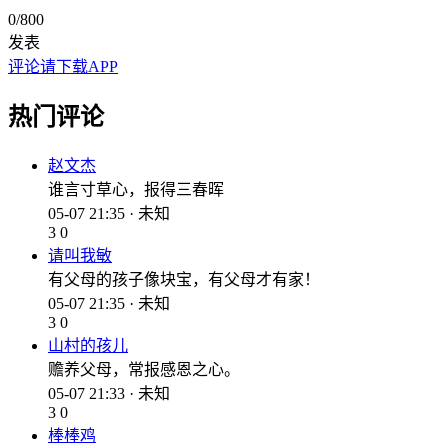
0
/800
发表
评论请下载APP
热门评论
赵文杰
谁言寸草心，报得三春晖
05-07 21:35 · 未知
3
0
请叫我敏
有父母的孩子像块宝，有父母才有家！
05-07 21:35 · 未知
3
0
山村的孩儿
赡养父母，常报感恩之心。
05-07 21:33 · 未知
3
0
棒棒鸡