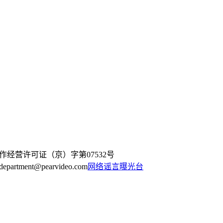
作经营许可证（京）字第07532号
artment@pearvideo.com
网络谣言曝光台