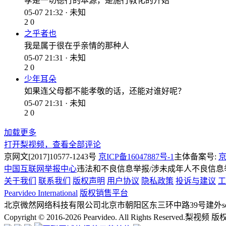
孝是一切德行的本源，是施行教化的开始
05-07 21:32 · 未知
2
0
之乎者也
我是属于很在乎亲情的那种人
05-07 21:31 · 未知
2
0
少年耳朵
如果连父母都不能孝敬的话，还能对谁好呢？
05-07 21:31 · 未知
2
0
加载更多
打开梨视频，查看全部评论
京网文[2017]10577-1243号
京ICP备16047887号-1
主体备案号:
京
中国互联网举报中心
违法和不良信息举报/涉未成年人不良信息举报
关于我们
联系我们
版权声明
用户协议
隐私政策
投诉与建议
工
Pearvideo International
版权销售平台
北京微然网络科技有限公司
北京市朝阳区东三环中路39号建外soh
Copyright © 2016-2026 Pearvideo. All Rights Reserved.
梨视频 版