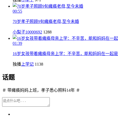
00:55
70岁孝子照顾9旬瘫痪老母,至今未婚
小梨子10000692
1288
01:39
16岁女孩带着瘫痪母亲上学：不辛苦，能和妈妈在一起
独播
上学记
1138
话题
＃ 带瘫痪妈妈上班，孝子悉心照料14年 ＃