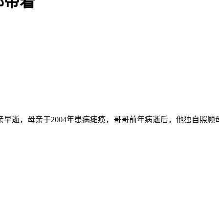
都带着
亲早逝，母亲于2004年患病瘫痪，哥哥前年病逝后，他独自照顾