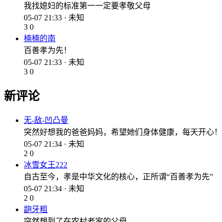
我找媳妇的标准第一一定要孝敬父母
05-07 21:33 · 未知
3
0
楠楠的南
百善孝为先！
05-07 21:33 · 未知
3
0
新评论
无-敌-凹凸曼
突然好想我的爸爸妈妈，希望她们身体健康，每天开心！
05-07 21:34 · 未知
2
0
冰雪女王222
自古至今，孝是中华文化的核心，正所谓“百善孝为先”
05-07 21:34 · 未知
2
0
龅牙粗
突然想到了在农村老家的父母