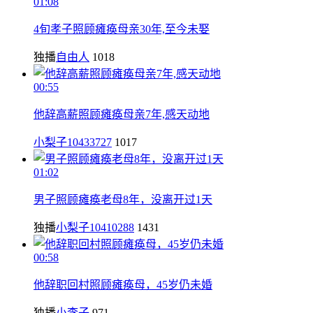
01:08
4旬孝子照顾瘫痪母亲30年,至今未娶
独播
自由人
1018
00:55
他辞高薪照顾瘫痪母亲7年,感天动地
小梨子10433727
1017
01:02
男子照顾瘫痪老母8年，没离开过1天
独播
小梨子10410288
1431
00:58
他辞职回村照顾瘫痪母，45岁仍未婚
独播
小李子
971