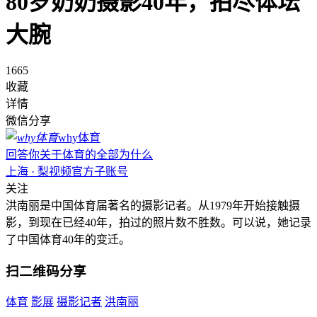
80岁奶奶摄影40年，拍尽体坛
大腕
1665
收藏
详情
微信分享
why体育
回答你关于体育的全部为什么
上海 · 梨视频官方子账号
关注
洪南丽是中国体育届著名的摄影记者。从1979年开始接触摄
影，到现在已经40年，拍过的照片数不胜数。可以说，她记录
了中国体育40年的变迁。
扫二维码分享
体育
影展
摄影记者
洪南丽