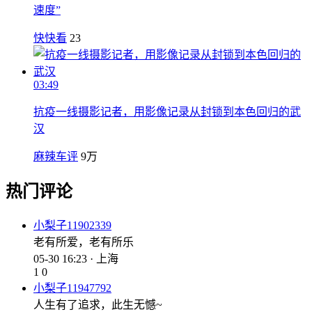
速度”
快快看
23
03:49
抗疫一线摄影记者，用影像记录从封锁到本色回归的武
汉
麻辣车评
9万
热门评论
小梨子11902339
老有所爱，老有所乐
05-30 16:23 · 上海
1
0
小梨子11947792
人生有了追求，此生无憾~