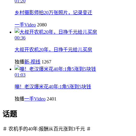
01:20
乡村摄影师拍20万张照片，记录变迁
一手Video
2080
00:36
大叔开农机20年，日挣千元给儿买房
独播
新-视线
1267
01:03
嘣！老汉爆米花40年:1角5涨到5块钱
独播
一手Video
2401
话题
＃ 农机手的40年:报酬从百元涨到3千元 ＃