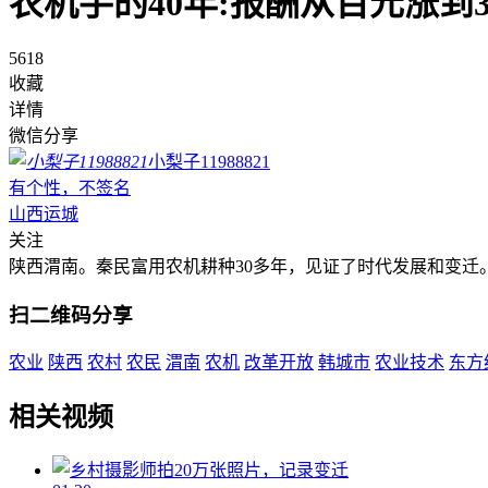
农机手的40年:报酬从百元涨到
5618
收藏
详情
微信分享
小梨子11988821
有个性，不签名
山西运城
关注
陕西渭南。秦民富用农机耕种30多年，见证了时代发展和变迁。
扫二维码分享
农业
陕西
农村
农民
渭南
农机
改革开放
韩城市
农业技术
东方
相关视频