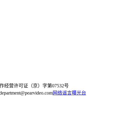
作经营许可证（京）字第07532号
artment@pearvideo.com
网络谣言曝光台