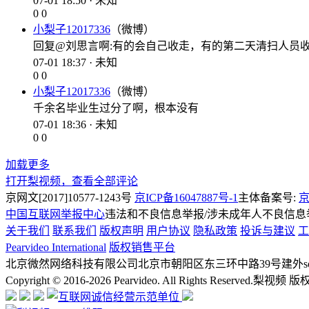
07-01 18:50 · 未知
0
0
小梨子12017336
（微博）
回复@刘思言啊:有的会自己收走，有的第二天清扫人员
07-01 18:37 · 未知
0
0
小梨子12017336
（微博）
千余名毕业生过分了啊，根本没有
07-01 18:36 · 未知
0
0
加载更多
打开梨视频，查看全部评论
京网文[2017]10577-1243号
京ICP备16047887号-1
主体备案号:
京
中国互联网举报中心
违法和不良信息举报/涉未成年人不良信息举报
关于我们
联系我们
版权声明
用户协议
隐私政策
投诉与建议
工
Pearvideo International
版权销售平台
北京微然网络科技有限公司
北京市朝阳区东三环中路39号建外soh
Copyright © 2016-2026 Pearvideo. All Rights Reserved.
梨视频 版