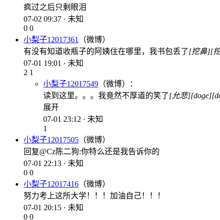
疯过之后只剩眼泪
07-02 09:37 · 未知
0
0
小梨子12017361
（微博）
有没有知道收瓶子的阿姨住在哪里，我书包丢了
[挖鼻]
[
07-01 19:01 · 未知
2
1
小梨子12017549
（微博）：
读到这里。。。我竟然不厚道的笑了
[允悲]
[doge]
[d
展开
07-01 23:12 · 未知
1
小梨子12017505
（微博）
回复@Cz陈二狗:你特么还是我告诉你的
07-01 22:13 · 未知
0
0
小梨子12017416
（微博）
努力考上这所大学！！！加油自己！！！
07-01 20:15 · 未知
0
0