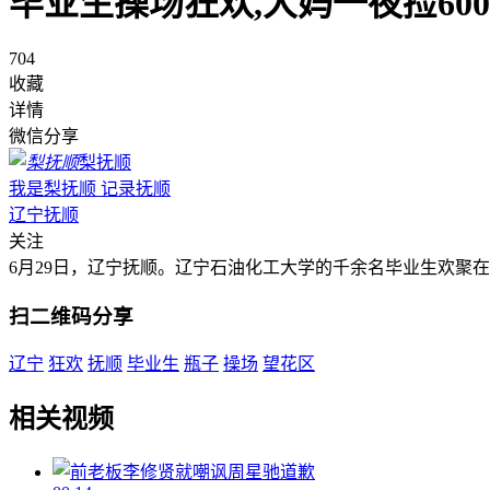
毕业生操场狂欢,大妈一夜捡60
704
收藏
详情
微信分享
梨抚顺
我是梨抚顺 记录抚顺
辽宁抚顺
关注
6月29日，辽宁抚顺。辽宁石油化工大学的千余名毕业生欢聚
扫二维码分享
辽宁
狂欢
抚顺
毕业生
瓶子
操场
望花区
相关视频