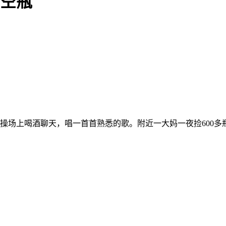
0空瓶
在操场上喝酒聊天，唱一首首熟悉的歌。附近一大妈一夜捡600多