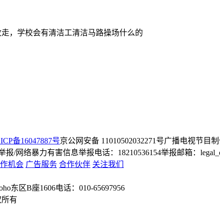
收走，学校会有清洁工清洁马路操场什么的
ICP备16047887号
京公网安备 11010502032271号
广播电视节目制
/网络暴力有害信息举报电话：18210536154
举报邮箱：legal_dep
作机会
广告服务
合作伙伴
关注我们
o东区B座1606
电话：010-65697956
权所有