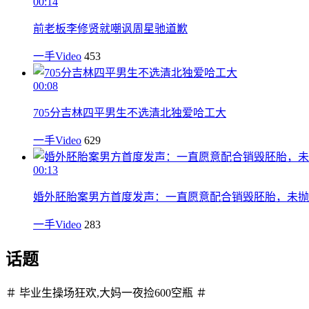
00:14
前老板李修贤就嘲讽周星驰道歉
一手Video
453
00:08
705分吉林四平男生不选清北独爱哈工大
一手Video
629
00:13
婚外胚胎案男方首度发声：一直愿意配合销毁胚胎，未抛
一手Video
283
话题
＃ 毕业生操场狂欢,大妈一夜捡600空瓶 ＃