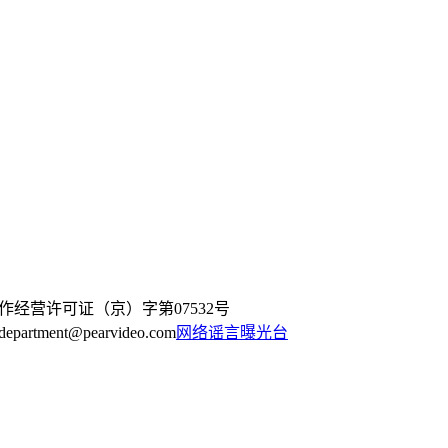
作经营许可证（京）字第07532号
artment@pearvideo.com
网络谣言曝光台