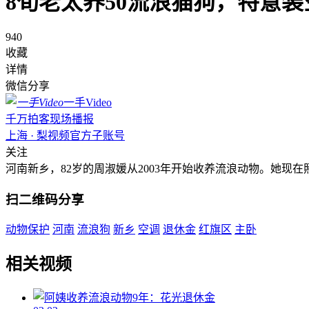
8旬老太养50流浪猫狗，特意装
940
收藏
详情
微信分享
一手Video
千万拍客现场播报
上海 · 梨视频官方子账号
关注
河南新乡，82岁的周淑媛从2003年开始收养流浪动物。她现
扫二维码分享
动物保护
河南
流浪狗
新乡
空调
退休金
红旗区
主卧
相关视频