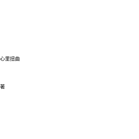
心里扭曲
著