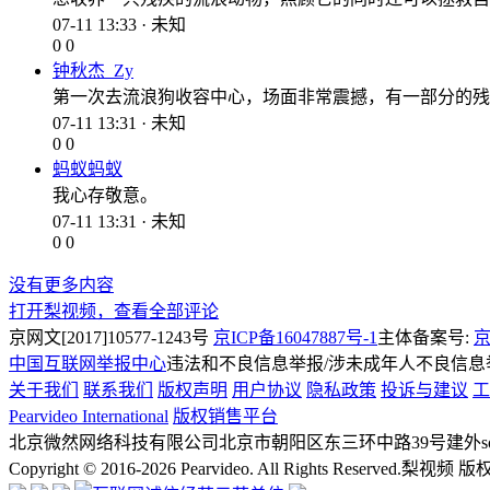
07-11 13:33 · 未知
0
0
钟秋杰_Zy
第一次去流浪狗收容中心，场面非常震撼，有一部分的残
07-11 13:31 · 未知
0
0
蚂蚁蚂蚁
我心存敬意。
07-11 13:31 · 未知
0
0
没有更多内容
打开梨视频，查看全部评论
京网文[2017]10577-1243号
京ICP备16047887号-1
主体备案号:
京
中国互联网举报中心
违法和不良信息举报/涉未成年人不良信息举报
关于我们
联系我们
版权声明
用户协议
隐私政策
投诉与建议
工
Pearvideo International
版权销售平台
北京微然网络科技有限公司
北京市朝阳区东三环中路39号建外soh
Copyright © 2016-2026 Pearvideo. All Rights Reserved.
梨视频 版