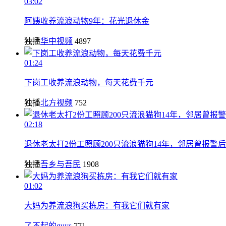
03:02
阿姨收养流浪动物9年：花光退休金
独播
华中视频
4897
01:24
下岗工收养流浪动物，每天花费千元
独播
北方视频
752
02:18
退休老太打2份工照顾200只流浪猫狗14年，邻居曾报警
独播
吾乡与吾民
1908
01:02
大妈为养流浪狗买栋房：有我它们就有家
了不起的guys
771