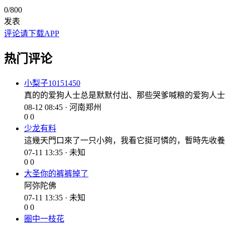
0
/800
发表
评论请下载APP
热门评论
小梨子10151450
真的的爱狗人士总是默默付出、那些哭爹喊粮的爱狗人士
08-12 08:45 · 河南郑州
0
0
少龙有料
這幾天門口來了一只小夠，我看它挺可憐的，暫時先收養
07-11 13:35 · 未知
0
0
大圣你的裤裤掉了
阿弥陀佛
07-11 13:35 · 未知
0
0
圈中一枝花