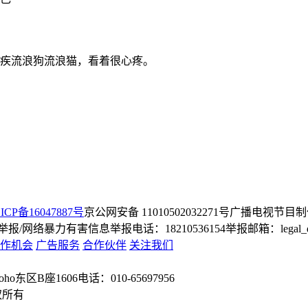
疾流浪狗流浪猫，看着很心疼。
ICP备16047887号
京公网安备 11010502032271号
广播电视节目制
/网络暴力有害信息举报电话：18210536154
举报邮箱：legal_dep
作机会
广告服务
合作伙伴
关注我们
o东区B座1606
电话：010-65697956
权所有