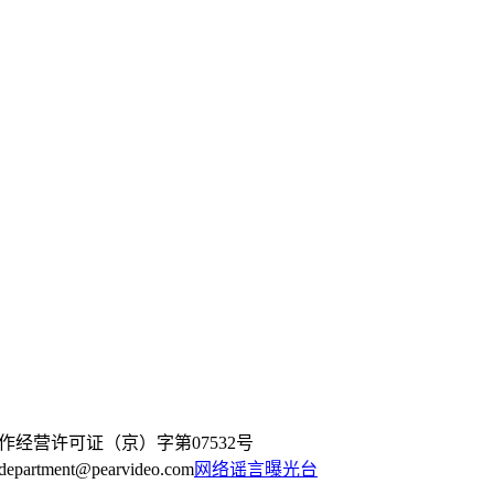
作经营许可证（京）字第07532号
artment@pearvideo.com
网络谣言曝光台