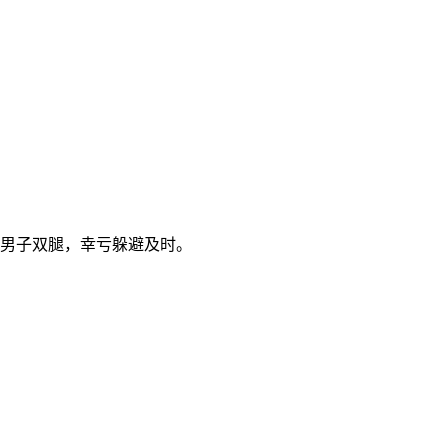
一男子双腿，幸亏躲避及时。