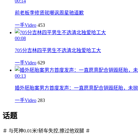
00:14
前老板李修贤就嘲讽周星驰道歉
一手Video
453
00:08
705分吉林四平男生不选清北独爱哈工大
一手Video
629
00:13
婚外胚胎案男方首度发声：一直愿意配合销毁胚胎，未抛
一手Video
283
话题
＃ 与死神0.01米!轿车失控,擦过他双腿 ＃