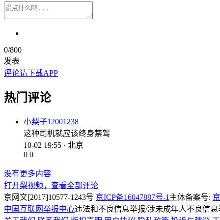
0
/800
发表
评论请下载APP
热门评论
小梨子12001238
这种司机就应该终身禁驾
10-02 19:55 · 北京
0
0
没有更多内容
打开梨视频，查看全部评论
京网文[2017]10577-1243号
京ICP备16047887号-1
主体备案号:
京
中国互联网举报中心
违法和不良信息举报/涉未成年人不良信息举报