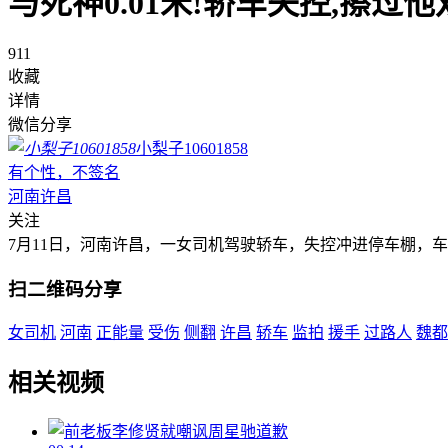
与死神0.01米!轿车失控,擦过他
911
收藏
详情
微信分享
小梨子10601858
有个性，不签名
河南许昌
关注
7月11日，河南许昌，一女司机驾驶轿车，失控冲进停车棚，
扫二维码分享
女司机
河南
正能量
受伤
侧翻
许昌
轿车
监拍
援手
过路人
魏都
相关视频