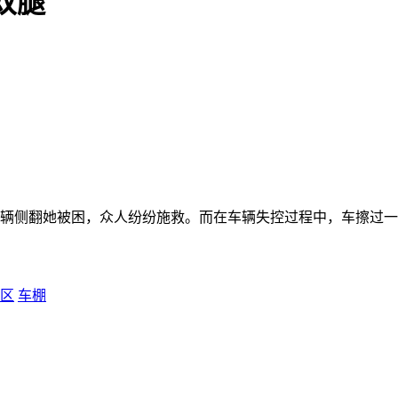
双腿
车辆侧翻她被困，众人纷纷施救。而在车辆失控过程中，车擦过
区
车棚