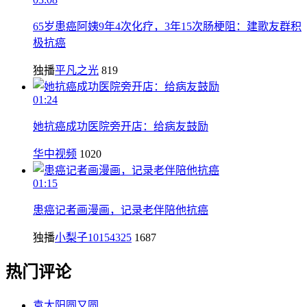
65岁患癌阿姨9年4次化疗，3年15次肠梗阻：建歌友群积
极抗癌
独播
平凡之光
819
01:24
她抗癌成功医院旁开店：给病友鼓励
华中视频
1020
01:15
患癌记者画漫画，记录老伴陪他抗癌
独播
小梨子10154325
1687
热门评论
袁太阳圆又圆