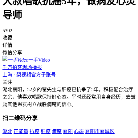
大叔唱歌抗癌5年，做病友心灵
导师
5392
收藏
详情
微信分享
一手Video
千万拍客现场播报
上海 · 梨视频官方子账号
关注
湖北襄阳，52岁的翟先生与肝癌已抗争了5年，积极配合治疗
之余，他喜欢唱歌保持好心态。平时还经常用自身经历，去鼓
励其他患友树立战胜病魔的信心。
扫二维码分享
湖北
正能量
抗癌
肝癌
病魔
襄阳
心态
襄阳市襄城区