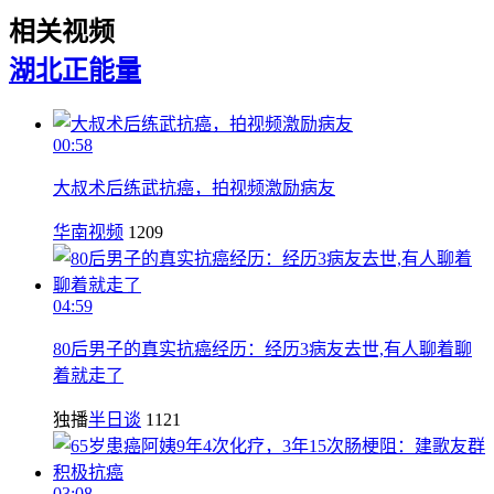
相关视频
湖北
正能量
00:58
大叔术后练武抗癌，拍视频激励病友
华南视频
1209
04:59
80后男子的真实抗癌经历：经历3病友去世,有人聊着聊
着就走了
独播
半日谈
1121
03:08