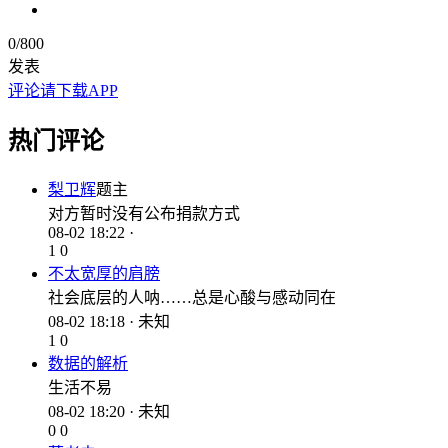
0
/800
发表
评论请下载APP
热门评论
梨卫辉
题主
对方暂时没有公布捐款方式
08-02 18:22 ·
1
0
不太宽厚的肩膀
社会底层的人呐……总是心酸与感动同在
08-02 18:18 · 未知
1
0
数据的解析
生活不易
08-02 18:20 · 未知
0
0