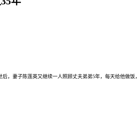
35年
去世后，妻子陈莲英又继续一人照顾丈夫弟弟5年，每天给他做饭