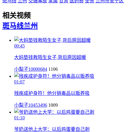
斑马线
兰州
交通事故
家属
甘肃
医药费
全责
兰州市安宁区
相关视频
斑马线
兰州
00:45
大妈垫钱救陌生女子,背后原因超暖
小梨子10000684
1106
01:07
残疾成护身符！他分销毒品以贩养吸
小梨子10453496
1009
01:10
爷奶送他上大学：以后鸡蛋要自己剥