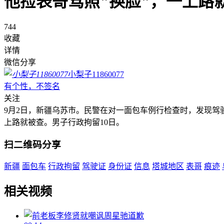
他捡表哥驾照"换脸"，一上路
744
收藏
详情
微信分享
小梨子11860077
有个性，不签名
关注
9月2日，新疆乌苏市。民警在对一面包车例行检查时，发现
上路就被查。男子行政拘留10日。
扫二维码分享
新疆
面包车
行政拘留
驾驶证
身份证
信息
塔城地区
表哥
痕迹
相关视频