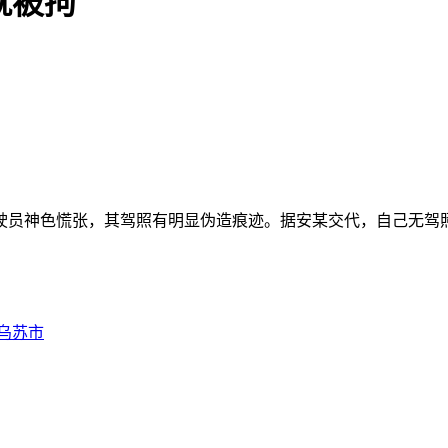
就被拘
驾驶员神色慌张，其驾照有明显伪造痕迹。据安某交代，自己无驾
乌苏市