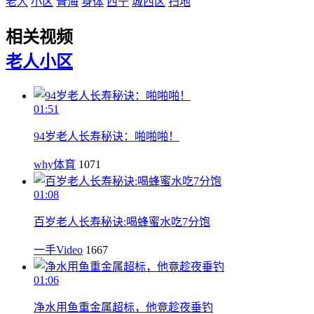
老人
小区
青海
身体
西宁
城西区
扫地
相关视频
老人
小区
01:51
94岁老人长寿秘诀：啪啪啪！
why体育
1071
01:08
百岁老人长寿秘诀:喝蜂蜜水吃7分饱
一手Video
1667
01:06
净水用鱼重金属超标，他竟趁夜垂钓