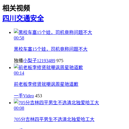
相关视频
四川
交通安全
00:58
黑校车塞15个娃，司机竟称问题不大
独播
小梨子12193489
975
00:14
前老板李修贤就嘲讽周星驰道歉
一手Video
453
00:08
705分吉林四平男生不选清北独爱哈工大