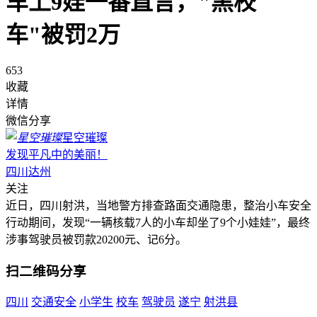
车上9娃一番直言，"黑校
车"被罚2万
653
收藏
详情
微信分享
星空璀璨
发现平凡中的美丽！
四川达州
关注
近日，四川射洪，当地警方排查路面交通隐患，整治小车安全
行动期间，发现“一辆核载7人的小车却坐了9个小娃娃”，最终
涉事驾驶员被罚款20200元、记6分。
扫二维码分享
四川
交通安全
小学生
校车
驾驶员
遂宁
射洪县