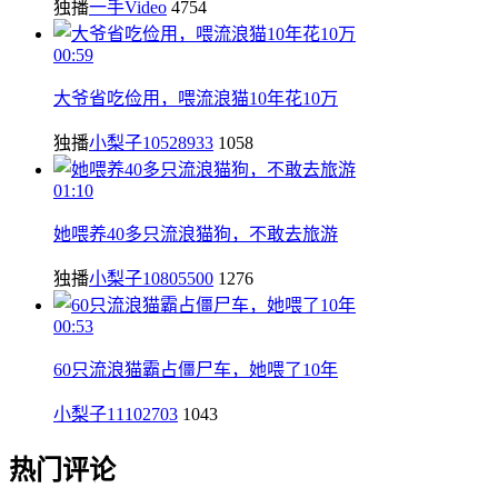
独播
一手Video
4754
00:59
大爷省吃俭用，喂流浪猫10年花10万
独播
小梨子10528933
1058
01:10
她喂养40多只流浪猫狗，不敢去旅游
独播
小梨子10805500
1276
00:53
60只流浪猫霸占僵尸车，她喂了10年
小梨子11102703
1043
热门评论