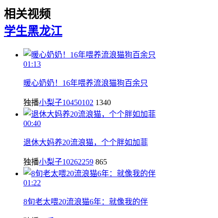
相关视频
学生
黑龙江
01:13
暖心奶奶！16年喂养流浪猫狗百余只
独播
小梨子10450102
1340
00:40
退休大妈养20流浪猫，个个胖如加菲
独播
小梨子10262259
865
01:22
8旬老太喂20流浪猫6年：就像我的伴