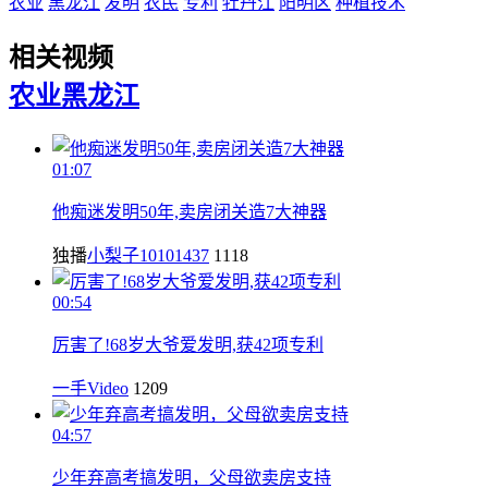
农业
黑龙江
发明
农民
专利
牡丹江
阳明区
种植技术
相关视频
农业
黑龙江
01:07
他痴迷发明50年,卖房闭关造7大神器
独播
小梨子10101437
1118
00:54
厉害了!68岁大爷爱发明,获42项专利
一手Video
1209
04:57
少年弃高考搞发明，父母欲卖房支持