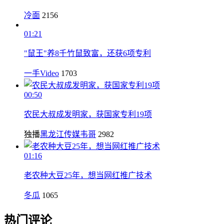
冷面
2156
01:21
"鼠王"养8千竹鼠致富，还获6项专利
一手Video
1703
00:50
农民大叔成发明家，获国家专利19项
独播
黑龙江传媒韦哥
2982
01:16
老农种大豆25年，想当网红推广技术
冬瓜
1065
热门评论