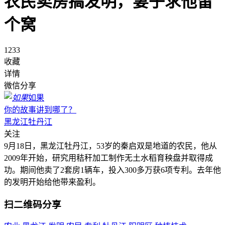
农民卖房搞发明，妻子求他留
个窝
1233
收藏
详情
微信分享
如果
你的故事讲到哪了？
黑龙江牡丹江
关注
9月18日，黑龙江牡丹江，53岁的秦启双是地道的农民，他从
2009年开始，研究用秸秆加工制作无土水稻育秧盘并取得成
功。期间他卖了2套房1辆车，投入300多万获6项专利。去年他
的发明开始给他带来盈利。
扫二维码分享