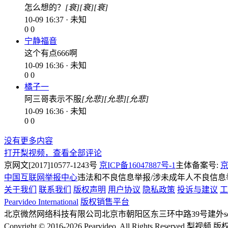
怎么想的？
[衰]
[衰]
[衰]
10-09 16:37 · 未知
0
0
宁静福音
这个有点666啊
10-09 16:36 · 未知
0
0
橘子一
阿三哥表示不服
[允悲]
[允悲]
[允悲]
10-09 16:36 · 未知
0
0
没有更多内容
打开梨视频，查看全部评论
京网文[2017]10577-1243号
京ICP备16047887号-1
主体备案号:
京
中国互联网举报中心
违法和不良信息举报/涉未成年人不良信息举报
关于我们
联系我们
版权声明
用户协议
隐私政策
投诉与建议
工
Pearvideo International
版权销售平台
北京微然网络科技有限公司
北京市朝阳区东三环中路39号建外soh
Copyright © 2016-2026 Pearvideo. All Rights Reserved.
梨视频 版