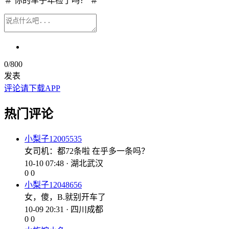
＃ 你的车子年检了吗？ ＃
0
/800
发表
评论请下载APP
热门评论
小梨子12005535
女司机：都72条啦 在乎多一条吗？
10-10 07:48 · 湖北武汉
0
0
小梨子12048656
女，傻，B.就别开车了
10-09 20:31 · 四川成都
0
0