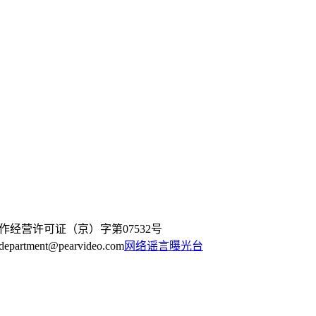
作经营许可证（京）字第07532号
artment@pearvideo.com
网络谣言曝光台