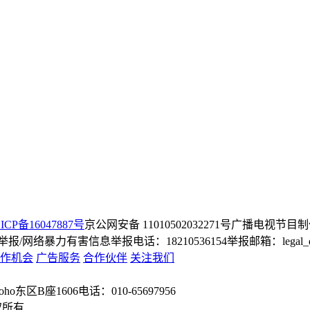
ICP备16047887号
京公网安备 11010502032271号
广播电视节目制
/网络暴力有害信息举报电话：18210536154
举报邮箱：legal_dep
作机会
广告服务
合作伙伴
关注我们
o东区B座1606
电话：010-65697956
权所有