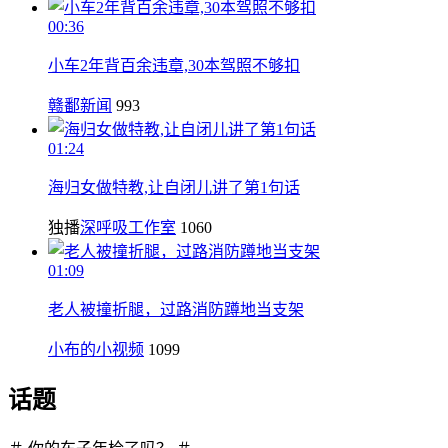
00:36
小车2年背百余违章,30本驾照不够扣
赣鄱新闻
993
01:24
海归女做特教,让自闭儿讲了第1句话
独播
深呼吸工作室
1060
01:09
老人被撞折腿，过路消防蹲地当支架
小布的小视频
1099
话题