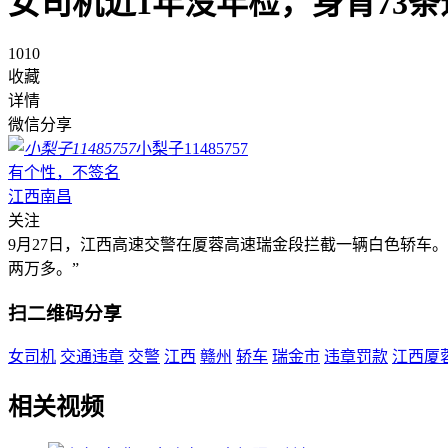
女司机近1年没年检，身背73条
1010
收藏
详情
微信分享
小梨子11485757
有个性，不签名
江西南昌
关注
9月27日，江西高速交警在厦蓉高速瑞金段拦截一辆白色轿车。交
两万多。”
扫二维码分享
女司机
交通违章
交警
江西
赣州
轿车
瑞金市
违章罚款
江西厦
相关视频