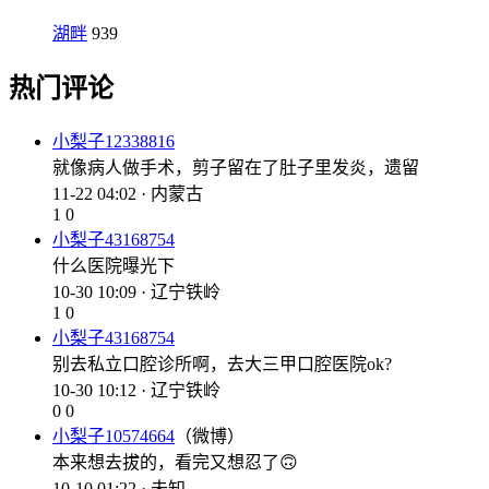
湖畔
939
热门评论
小梨子12338816
就像病人做手术，剪子留在了肚子里发炎，遗留
11-22 04:02 · 内蒙古
1
0
小梨子43168754
什么医院曝光下
10-30 10:09 · 辽宁铁岭
1
0
小梨子43168754
别去私立口腔诊所啊，去大三甲口腔医院ok?
10-30 10:12 · 辽宁铁岭
0
0
小梨子10574664
（微博）
本来想去拔的，看完又想忍了🙃
10-10 01:22 · 未知