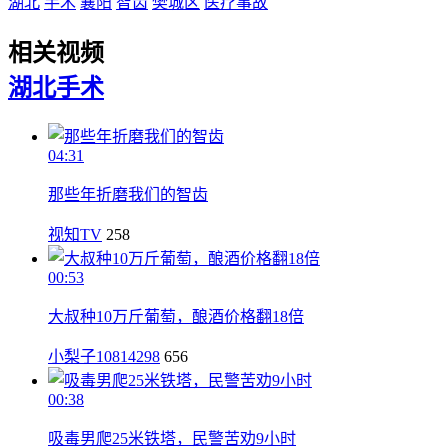
湖北
手术
襄阳
智齿
樊城区
医疗事故
相关视频
湖北
手术
04:31
那些年折磨我们的智齿
视知TV
258
00:53
大叔种10万斤葡萄，酿酒价格翻18倍
小梨子10814298
656
00:38
吸毒男爬25米铁塔，民警苦劝9小时