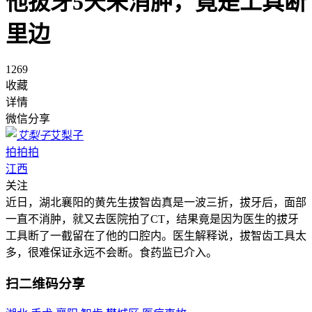
他拔牙5天未消肿，竟是工具断
里边
1269
收藏
详情
微信分享
艾梨子
拍拍拍
江西
关注
近日，湖北襄阳的黄先生拔智齿真是一波三折，拔牙后，面部
一直不消肿，就又去医院拍了CT，结果竟是因为医生的拔牙
工具断了一截留在了他的口腔内。医生解释说，拔智齿工具太
多，很难保证永远不会断。食药监已介入。
扫二维码分享