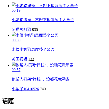
00:19
小奶狗撒娇，不想下楼就舔主人鼻子
阿猫吸阿狗
935
00:50
木偶小奶狗风靡整个公园
英国报姐
122
00:57
他帮人打架“挣钱”，没钱花竟勒索
小梨子10410526
740
话题