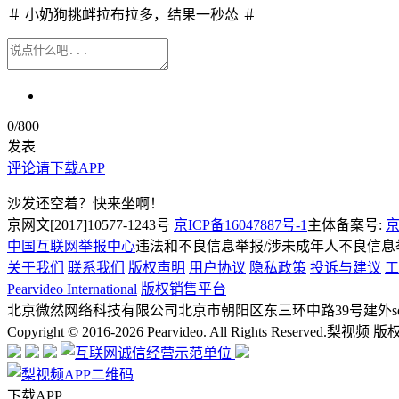
＃ 小奶狗挑衅拉布拉多，结果一秒怂 ＃
0
/800
发表
评论请下载APP
沙发还空着？快来坐啊！
京网文[2017]10577-1243号
京ICP备16047887号-1
主体备案号:
京
中国互联网举报中心
违法和不良信息举报/涉未成年人不良信息举报
关于我们
联系我们
版权声明
用户协议
隐私政策
投诉与建议
工
Pearvideo International
版权销售平台
北京微然网络科技有限公司
北京市朝阳区东三环中路39号建外soh
Copyright © 2016-2026 Pearvideo. All Rights Reserved.
梨视频 版
下载APP