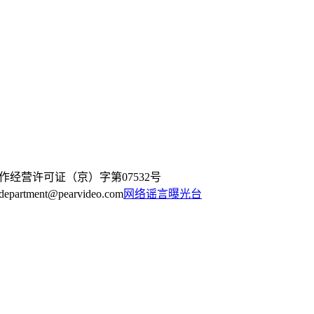
作经营许可证（京）字第07532号
artment@pearvideo.com
网络谣言曝光台