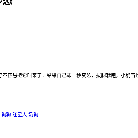
秒怂
好不容易把它叫来了，结果自己却一秒变怂，拔腿就跑，小奶音
狗狗
汪星人
奶狗