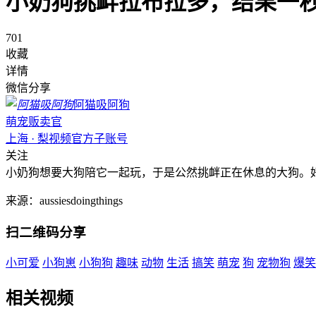
小奶狗挑衅拉布拉多，结果一
701
收藏
详情
微信分享
阿猫吸阿狗
萌宠贩卖官
上海 · 梨视频官方子账号
关注
小奶狗想要大狗陪它一起玩，于是公然挑衅正在休息的大狗。
来源：aussiesdoingthings
扫二维码分享
小可爱
小狗崽
小狗狗
趣味
动物
生活
搞笑
萌宠
狗
宠物狗
爆笑
相关视频