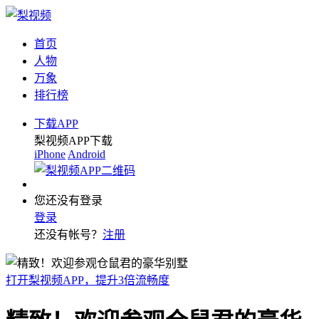
首页
人物
万象
排行榜
下载APP
梨视频APP下载
iPhone
Android
您还没有登录
登录
还没有帐号？
注册
打开梨视频APP，提升3倍流畅度