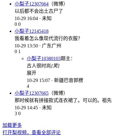
小梨子12307664
（微博）
以后都不会出土古尸了
10-29 16:04 · 未知
0
0
小梨子12145418
我看着怎么像现代流行的衣服？
10-29 13:50 · 广东广州
0
1
小梨子10380103
题主
：
古人很时尚
[笑]
展开
10-29 15:07 · 新疆巴音郭楞
4
小梨子12307665
（微博）
那时候就有拼接款式连衣裙了。可以的。祖先
10-29 14:45 · 未知
3
0
加载更多
打开梨视频，查看全部评论