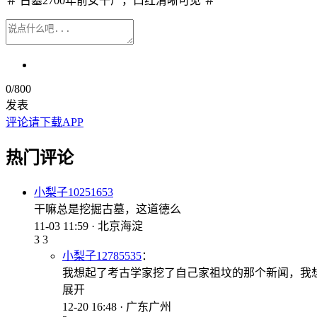
＃ 古墓2700年前女干尸，口红清晰可见 ＃
0
/800
发表
评论请下载APP
热门评论
小梨子10251653
干嘛总是挖掘古墓，这道德么
11-03 11:59 · 北京海淀
3
3
小梨子12785535
：
我想起了考古学家挖了自己家祖坟的那个新闻，我
展开
12-20 16:48 · 广东广州