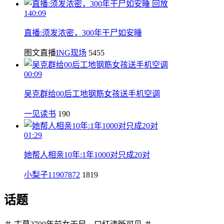
回放
140:09
直播:须发浓密，300年干尸如安睡
图文直播
ING现场
5455
00:09
吴克群给00后工地钢筋女孩送手机空调
一见读书
190
01:29
她帮人相亲10年:1年1000对只成20对
小梨子11907872
1819
话题