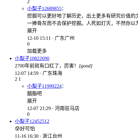
2
小梨子12689855
：
挖掘可以更好地了解历史，出土更多有研究价值的
一捧骨灰而不去保护挖掘。人死如灯灭，不然你以
展开
12-10 15:11 · 广东广州
0
加载更多
小梨子10822690
2700年前就有口红了，厉害！
[good]
12-07 14:59 · 广东珠海
2
1
小梨子11999224
：
胭脂吧
展开
12-07 21:29 · 河南驻马店
0
小梨子12452512
😰好可怕
11-16 16:30 · 浙江台州