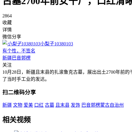
古墓2700年前女干尸，口红清
2864
收藏
详情
微信分享
小梨子10380103
有个性，不签名
新疆巴音郭楞
关注
10月28日，新疆且末县的扎滚鲁克古墓，展出出土2700
了当时手工业的发达。
扫二维码分享
新疆
文物
爱美
口红
古墓
且末县
发饰
巴音郭楞蒙古自治州
相关视频