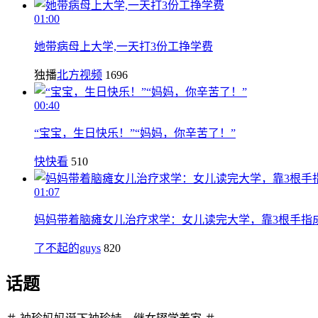
01:00
她带病母上大学,一天打3份工挣学费
独播
北方视频
1696
00:40
“宝宝，生日快乐！”“妈妈，你辛苦了！”
快快看
510
01:07
妈妈带着脑瘫女儿治疗求学：女儿读完大学，靠3根手指
了不起的guys
820
话题