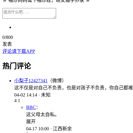
＃ 袖珍妈妈诞下袖珍娃，继女辍学养家 ＃
0
/800
发表
评论请下载APP
热门评论
小梨子12427341
（微博）
这不仅是对自己不负责，也是对孩子不负责，你自己都难
04-02 14:14 · 未知
4
1
BBC
：
这父母太自私。
展开
04-17 10:00 · 江西新余