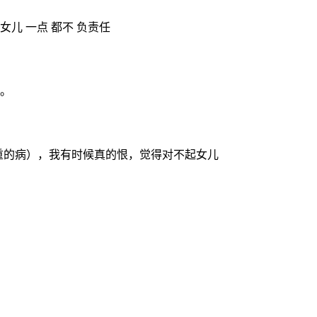
儿 一点 都不 负责任
。
重的病），我有时候真的恨，觉得对不起女儿