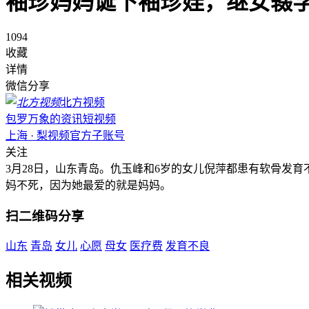
袖珍妈妈诞下袖珍娃，继女辍
1094
收藏
详情
微信分享
北方视频
包罗万象的资讯短视频
上海 · 梨视频官方子账号
关注
3月28日，山东青岛。仇玉峰和6岁的女儿倪萍都患有软骨发
妈不死，因为她最爱的就是妈妈。
扫二维码分享
山东
青岛
女儿
心愿
母女
医疗费
发育不良
相关视频