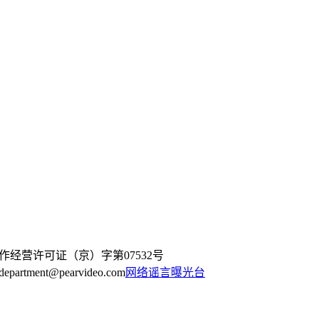
作经营许可证（京）字第07532号
artment@pearvideo.com
网络谣言曝光台