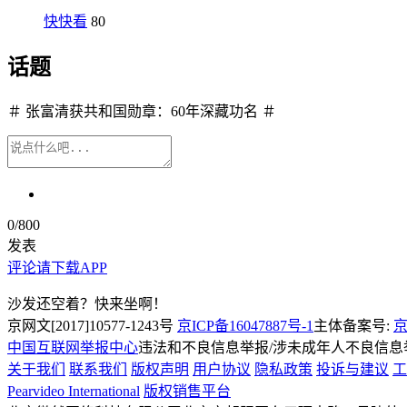
快快看
80
话题
＃ 张富清获共和国勋章：60年深藏功名 ＃
0
/800
发表
评论请下载APP
沙发还空着？快来坐啊！
京网文[2017]10577-1243号
京ICP备16047887号-1
主体备案号:
京
中国互联网举报中心
违法和不良信息举报/涉未成年人不良信息举报
关于我们
联系我们
版权声明
用户协议
隐私政策
投诉与建议
工
Pearvideo International
版权销售平台