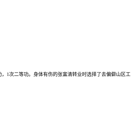
一等功，1次二等功。身体有伤的张富清转业时选择了去偏僻山区工