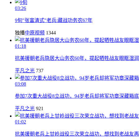
03:26
9旬"张富清式"老兵:藏战功务农67年
独播
中原视频
1344
01:18
抗美援朝老兵隐居大山务农60年，提起牺牲战友眼眶湿润
平凡之光
737
03:08
参加7次重大战役8立战功，94岁老兵却将军功章深藏箱底
平凡之光
921
01:02
抗美援朝老兵上甘岭战役三次荣立战功，想找到老战友再