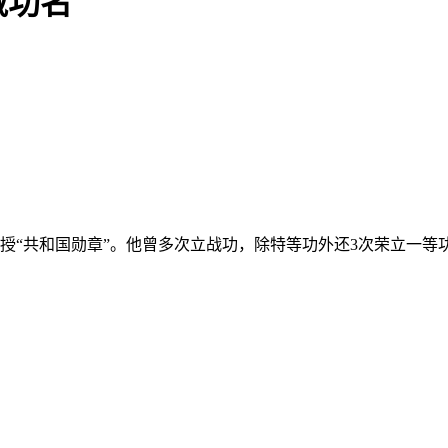
藏功名
富清获授“共和国勋章”。他曾多次立战功，除特等功外还3次荣立