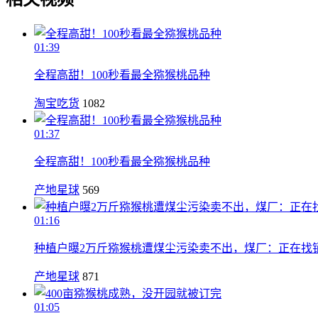
01:39
全程高甜！100秒看最全猕猴桃品种
淘宝吃货
1082
01:37
全程高甜！100秒看最全猕猴桃品种
产地星球
569
01:16
种植户曝2万斤猕猴桃遭煤尘污染卖不出，煤厂：正在找
产地星球
871
01:05