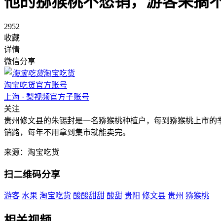
他的猕猴桃不愁销，游客采摘
2952
收藏
详情
微信分享
淘宝吃货
淘宝吃货官方账号
上海 · 梨视频官方子账号
关注
贵州修文县的朱锡封是一名猕猴桃种植户，每到猕猴桃上市的
销路，每年不用拿到集市就能卖完。
来源：淘宝吃货
扫二维码分享
游客
水果
淘宝吃货
酸酸甜甜
酸甜
贵阳
修文县
贵州
猕猴桃
相关视频