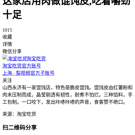
这家店用肉做馄饨皮,吃着嚼劲
十足
1015
收藏
详情
微信分享
淘宝吃货
淘宝吃货官方账号
上海 · 梨视频官方子账号
关注
山西永济有一家馄饨店，特色是脆皮馄饨。馄饨皮由红薯粉和
肉末压制而成，晶莹剔透有韧性，耐煮不怕烂。三种馅料，手
工包制。一口咬下，发出咔哧咔哧的声音，食客赞不绝口。
来源：淘宝吃货
扫二维码分享