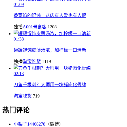
01:09
香菜馅的馄饨！这店有人爱也有人恨
独播
A001号食客
1208
01:38
罐罐馄饨皮薄汤浓，加柠檬一口清新
独播
淘宝吃货
1119
02:13
刀鱼千根刺？大师用一块猪肉化骨绵
淘宝吃货
719
热门评论
小梨子14468278
（微博）