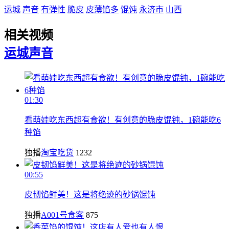
运城
声音
有弹性
脆皮
皮薄馅多
馄饨
永济市
山西
相关视频
运城
声音
01:30
看萌娃吃东西超有食欲！有创意的脆皮馄钝，1碗能吃6
种馅
独播
淘宝吃货
1232
00:55
皮韧馅鲜美！这是将绝迹的砂锅馄饨
独播
A001号食客
875