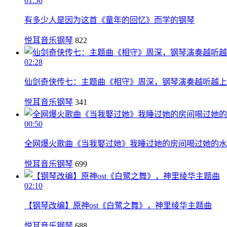
01:50
有多少人是因为这首《童年的回忆》而学的钢琴
悦耳音乐钢琴
822
02:28
仙剑奇侠传七：主题曲《相守》周深，钢琴演奏越听越上
悦耳音乐钢琴
341
00:50
全网爆火歌曲《当我娶过她》我睡过她的房间喝过她的水
悦耳音乐钢琴
699
02:10
【钢琴改编】原神ost《白鹭之舞》，神里绫华主题曲
悦耳音乐钢琴
688