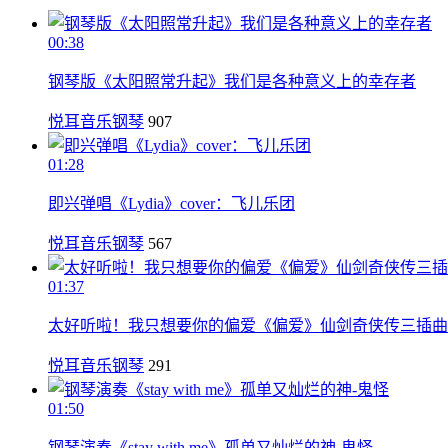
00:38
钢琴版《太阳照常升起》我们是各种意义上的幸存者
悦耳音乐钢琴
907
01:28
即兴弹唱《Lydia》cover：飞儿乐团
悦耳音乐钢琴
567
01:37
太好听啦！我只想要你的偏爱《偏爱》仙剑奇侠传三插曲
悦耳音乐钢琴
291
01:50
钢琴演奏《stay with me》孤单又灿烂的神-鬼怪