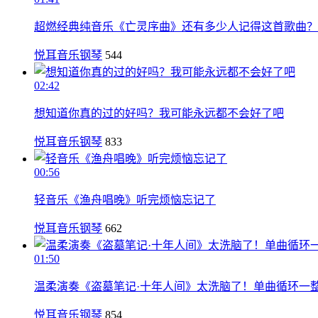
超燃经典纯音乐《亡灵序曲》还有多少人记得这首歌曲？
悦耳音乐钢琴
544
02:42
想知道你真的过的好吗？我可能永远都不会好了吧
悦耳音乐钢琴
833
00:56
轻音乐《渔舟唱晚》听完烦恼忘记了
悦耳音乐钢琴
662
01:50
温柔演奏《盗墓笔记·十年人间》太洗脑了！单曲循环一
悦耳音乐钢琴
854