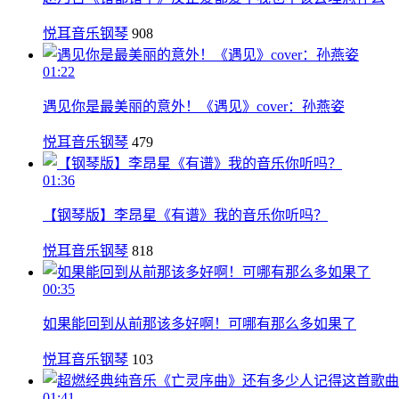
悦耳音乐钢琴
908
01:22
遇见你是最美丽的意外！《遇见》cover：孙燕姿
悦耳音乐钢琴
479
01:36
【钢琴版】李昂星《有谱》我的音乐你听吗？
悦耳音乐钢琴
818
00:35
如果能回到从前那该多好啊！可哪有那么多如果了
悦耳音乐钢琴
103
01:41