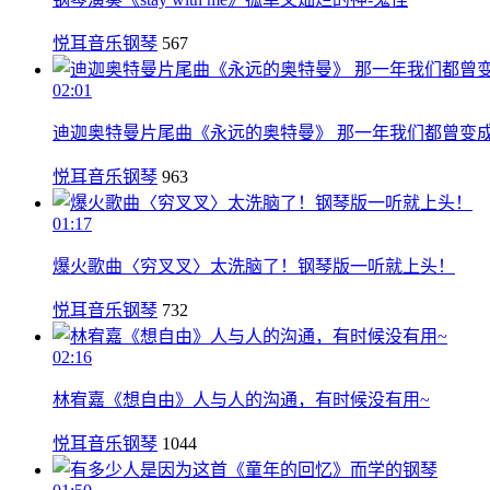
悦耳音乐钢琴
567
02:01
迪迦奥特曼片尾曲《永远的奥特曼》 那一年我们都曾变
悦耳音乐钢琴
963
01:17
爆火歌曲〈穷叉叉〉太洗脑了！钢琴版一听就上头！
悦耳音乐钢琴
732
02:16
林宥嘉《想自由》人与人的沟通，有时候没有用~
悦耳音乐钢琴
1044