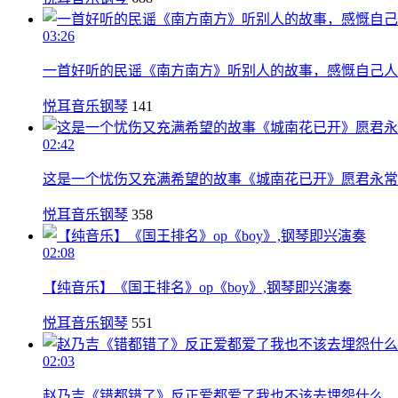
03:26
一首好听的民谣《南方南方》听别人的故事，感慨自己人
悦耳音乐钢琴
141
02:42
这是一个忧伤又充满希望的故事《城南花已开》愿君永常
悦耳音乐钢琴
358
02:08
【纯音乐】《国王排名》op《boy》,钢琴即兴演奏
悦耳音乐钢琴
551
02:03
赵乃吉《错都错了》反正爱都爱了我也不该去埋怨什么