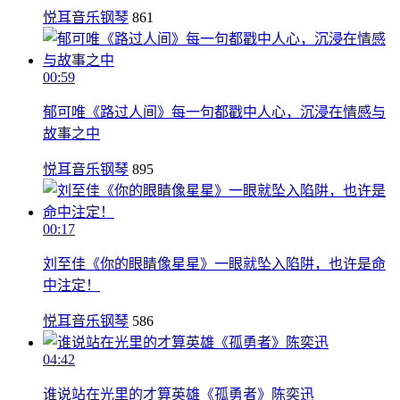
悦耳音乐钢琴
861
00:59
郁可唯《路过人间》每一句都戳中人心，沉浸在情感与
故事之中
悦耳音乐钢琴
895
00:17
刘至佳《你的眼睛像星星》一眼就坠入陷阱，也许是命
中注定！
悦耳音乐钢琴
586
04:42
谁说站在光里的才算英雄《孤勇者》陈奕迅