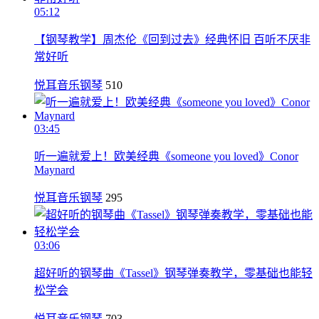
05:12
【钢琴教学】周杰伦《回到过去》经典怀旧 百听不厌非
常好听
悦耳音乐钢琴
510
03:45
听一遍就爱上！欧美经典《someone you loved》Conor
Maynard
悦耳音乐钢琴
295
03:06
超好听的钢琴曲《Tassel》钢琴弹奏教学，零基础也能轻
松学会
悦耳音乐钢琴
703