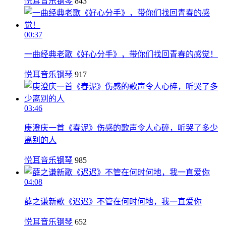
悦耳音乐钢琴
843
00:37
一曲经典老歌《好心分手》，带你们找回青春的感觉！
悦耳音乐钢琴
917
03:46
庚澄庆一首《春泥》伤感的歌声令人心碎，听哭了多少
离别的人
悦耳音乐钢琴
985
04:08
薛之谦新歌《迟迟》不管在何时何地，我一直爱你
悦耳音乐钢琴
652