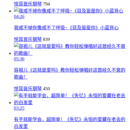
悦耳音乐钢琴
794
04:26
我戒不掉你像戒不了呼吸~《目及皆是你》小蓝背心
悦耳音乐钢琴
839
05:36
容祖儿《这就是爱吗》教你轻松弹唱好这首经久不衰的
歌曲！
悦耳音乐钢琴
450
03:25
有手就能学会，超简单！《失忆》永恒的爱藏在老去的
白发里