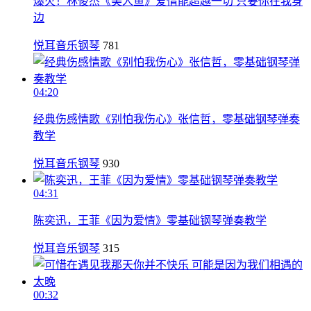
爆火！林俊杰《美人鱼》爱情能超越一切 只要你在我身
边
悦耳音乐钢琴
781
04:20
经典伤感情歌《别怕我伤心》张信哲，零基础钢琴弹奏
教学
悦耳音乐钢琴
930
04:31
陈奕迅，王菲《因为爱情》零基础钢琴弹奏教学
悦耳音乐钢琴
315
00:32