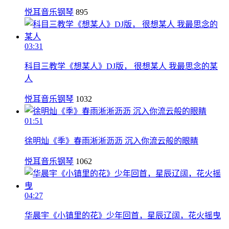
悦耳音乐钢琴
895
03:31
科目三教学《想某人》DJ版， 很想某人 我最思念的某
人
悦耳音乐钢琴
1032
01:51
徐明灿《季》春雨淅淅沥沥 沉入你流云般的眼睛
悦耳音乐钢琴
1062
04:27
华晨宇《小镇里的花》少年回首，星辰辽阔，花火摇曳