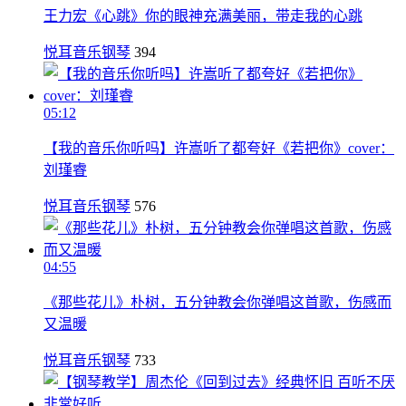
王力宏《心跳》你的眼神充满美丽，带走我的心跳
悦耳音乐钢琴
394
05:12
【我的音乐你听吗】许嵩听了都夸好《若把你》cover：
刘瑾睿
悦耳音乐钢琴
576
04:55
《那些花儿》朴树，五分钟教会你弹唱这首歌，伤感而
又温暖
悦耳音乐钢琴
733