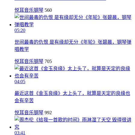
悦耳音乐钢琴
560
05:20
世间最毒的仇恨 是有缘却无分《年轮》张碧晨，钢琴弹
唱教学
悦耳音乐钢琴
705
04:05
最近这首《金玉良缘》太上头了，就算是天定的良缘也
会有辛苦
悦耳音乐钢琴
992
03:41