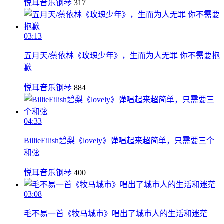
悦耳音乐钢琴
317
03:13
五月天/蔡依林《玫瑰少年》，生而为人无罪 你不需要抱
歉
悦耳音乐钢琴
884
04:33
BillieEilish碧梨《lovely》弹唱起来超简单，只需要三个
和弦
悦耳音乐钢琴
400
03:08
毛不易一首《牧马城市》唱出了城市人的生活和迷茫