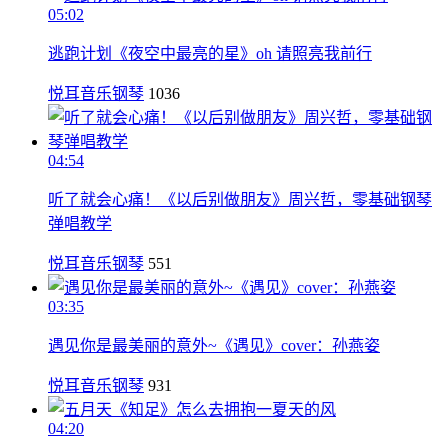
05:02
逃跑计划《夜空中最亮的星》oh 请照亮我前行
悦耳音乐钢琴
1036
04:54
听了就会心痛！《以后别做朋友》周兴哲，零基础钢琴
弹唱教学
悦耳音乐钢琴
551
03:35
遇见你是最美丽的意外~《遇见》cover：孙燕姿
悦耳音乐钢琴
931
04:20