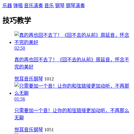
乐器
弹唱
音乐演奏
音乐
钢琴
钢琴演奏
技巧教学
02:50
真的再也回不去了！《回不去的从前》周延音，怀念不
完的美好
悦耳音乐钢琴
1012
01:56
只需要加一个音！让你的和弦链接更加动听，不再那么
无聊
悦耳音乐钢琴
1051