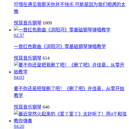
可惜在遇见我那天你并不快乐 可能是因为我们相遇的太
晚
悦耳音乐钢琴
1009
02:37
一首红色歌曲《浏阳河》零基础钢琴弹唱教学
悦耳音乐钢琴
614
04:03
要不你还是把我删了吧！《删了吧》许佳豪，从零开始
教学
悦耳音乐钢琴
640
04:20