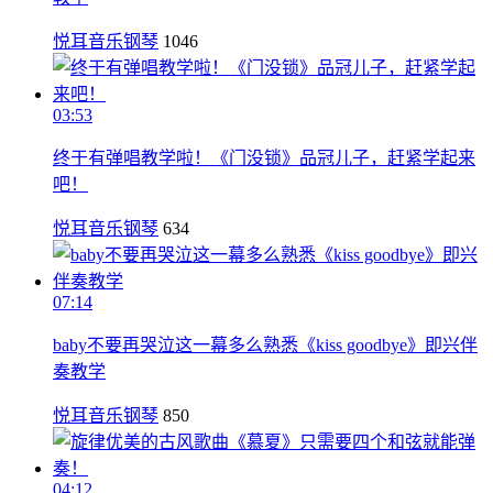
悦耳音乐钢琴
1046
03:53
终于有弹唱教学啦！《门没锁》品冠儿子，赶紧学起来
吧！
悦耳音乐钢琴
634
07:14
baby不要再哭泣这一幕多么熟悉《kiss goodbye》即兴伴
奏教学
悦耳音乐钢琴
850
04:12