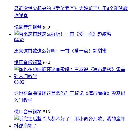
最近突然火起来的《爱丫爱丫》太好听了！用4个和弦教
你弹奏
悦耳音乐钢琴
940
04:47
原来这首歌这么好听！一首《爱一点》超甜蜜
悦耳音乐钢琴
624
03:02
你也在单曲循环这首歌吗？三叔说《海市蜃楼》零基础
入门教学
悦耳音乐钢琴
513