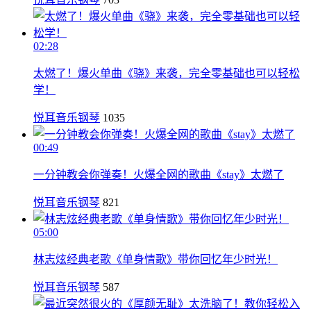
02:28
太燃了！爆火单曲《骁》来袭，完全零基础也可以轻松
学！
悦耳音乐钢琴
1035
00:49
一分钟教会你弹奏！火爆全网的歌曲《stay》太燃了
悦耳音乐钢琴
821
05:00
林志炫经典老歌《单身情歌》带你回忆年少时光！
悦耳音乐钢琴
587