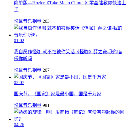
简单版—Hozier《Take Me to Church》零基础教你快速上
手
悦耳音乐钢琴
203
01:02
我自愿作怪咖 就不怕被你笑话《怪咖》薛之谦-我的音
乐你听吗
悦耳音乐钢琴
207
02:07
国庆节，《国家》家是最小国，国是千万家
悦耳音乐钢琴
981
04:26