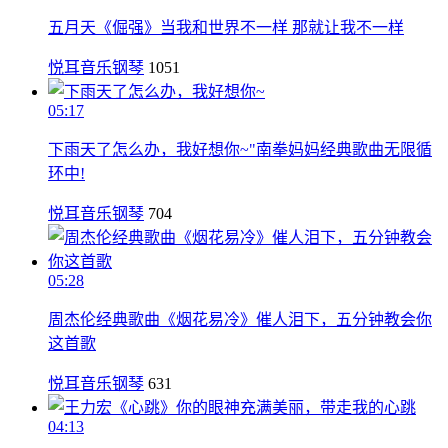
五月天《倔强》当我和世界不一样 那就让我不一样
悦耳音乐钢琴
1051
05:17
下雨天了怎么办，我好想你~"南拳妈妈经典歌曲无限循
环中!
悦耳音乐钢琴
704
05:28
周杰伦经典歌曲《烟花易冷》催人泪下，五分钟教会你
这首歌
悦耳音乐钢琴
631
04:13