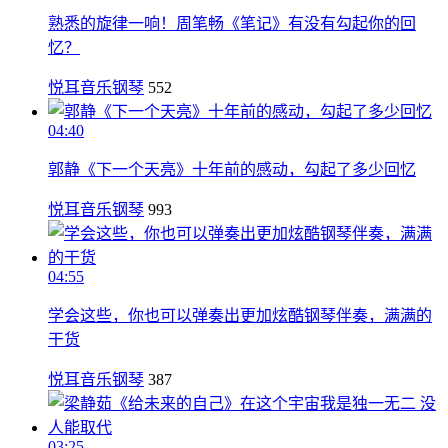
熟悉的旋律一响！周笔畅《笔记》有没有勾起你的回
忆？
悦耳音乐钢琴
552
04:40
郭静《下一个天亮》十年前的感动，勾起了多少回忆
悦耳音乐钢琴
993
04:55
学会这些，你也可以弹奏出更加炫酷钢琴伴奏，满满的
干货
悦耳音乐钢琴
387
03:25