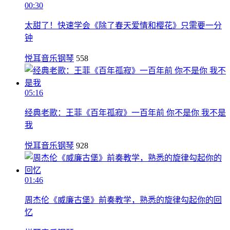
00:30
太甜了！快速学会《除了春天爱情和樱花》只需要一分
钟
悦耳音乐钢琴
558
05:16
经典老歌：王菲《百年孤寂》一百年前 你不是你 我不是
我
悦耳音乐钢琴
928
01:46
周杰伦《威廉古堡》前奏教学，熟悉的旋律勾起你的回
忆