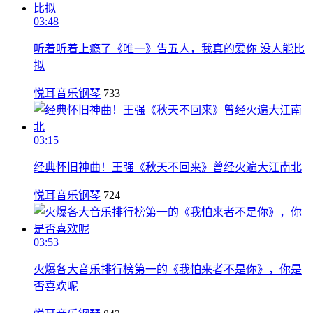
03:48
听着听着上瘾了《唯一》告五人，我真的爱你 没人能比
拟
悦耳音乐钢琴
733
03:15
经典怀旧神曲！王强《秋天不回来》曾经火遍大江南北
悦耳音乐钢琴
724
03:53
火爆各大音乐排行榜第一的《我怕来者不是你》，你是
否喜欢呢