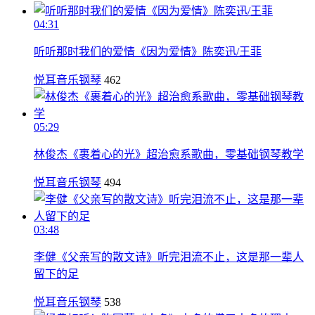
04:31
听听那时我们的爱情《因为爱情》陈奕迅/王菲
悦耳音乐钢琴
462
05:29
林俊杰《裹着心的光》超治愈系歌曲，零基础钢琴教学
悦耳音乐钢琴
494
03:48
李健《父亲写的散文诗》听完泪流不止，这是那一辈人
留下的足
悦耳音乐钢琴
538