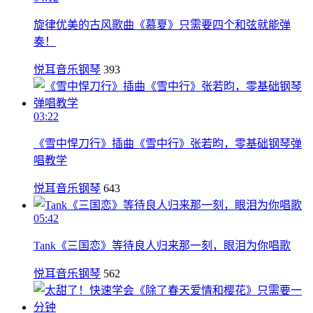
旋律优美的古风歌曲《慕夏》只需要四个和弦就能弹
奏！
悦耳音乐钢琴
393
03:22
《雪中悍刀行》插曲《雪中行》张若昀，零基础钢琴弹
唱教学
悦耳音乐钢琴
643
05:42
Tank《三国恋》等待良人归来那一刻，眼泪为你唱歌
悦耳音乐钢琴
562