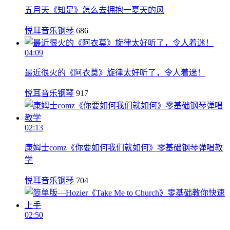
五月天《知足》怎么去拥抱一夏天的风
悦耳音乐钢琴
686
04:09
最近很火的《阿衣莫》旋律太好听了，令人着迷！
悦耳音乐钢琴
917
02:13
康姆士comz《你要如何我们就如何》零基础钢琴弹唱教
学
悦耳音乐钢琴
704
02:50