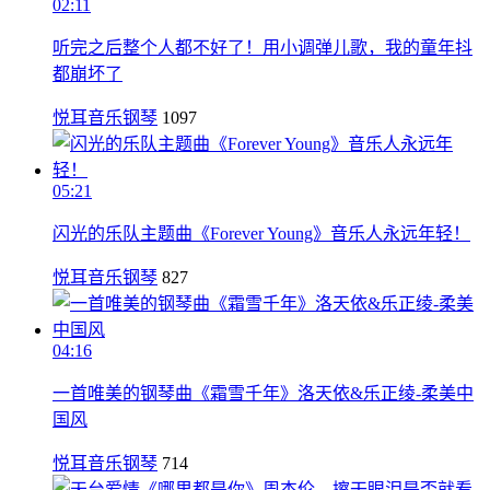
02:11
听完之后整个人都不好了！用小调弹儿歌，我的童年抖
都崩坏了
悦耳音乐钢琴
1097
05:21
闪光的乐队主题曲《Forever Young》音乐人永远年轻！
悦耳音乐钢琴
827
04:16
一首唯美的钢琴曲《霜雪千年》洛天依&乐正绫-柔美中
国风
悦耳音乐钢琴
714