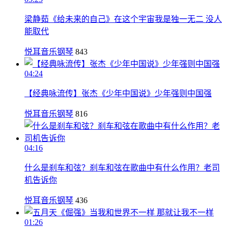
梁静茹《给未来的自己》在这个宇宙我是独一无二 没人
能取代
悦耳音乐钢琴
843
04:24
【经典咏流传】张杰《少年中国说》少年强则中国强
悦耳音乐钢琴
816
04:16
什么是刹车和弦？刹车和弦在歌曲中有什么作用？老司
机告诉你
悦耳音乐钢琴
436
01:26