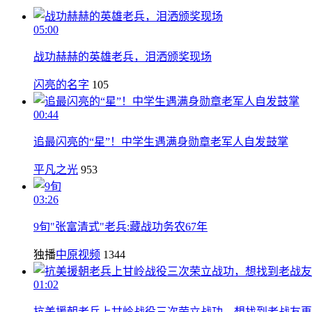
05:00
战功赫赫的英雄老兵，泪洒颁奖现场
闪亮的名字
105
00:44
追最闪亮的“星”！中学生遇满身勋章老军人自发鼓掌
平凡之光
953
03:26
9旬"张富清式"老兵:藏战功务农67年
独播
中原视频
1344
01:02
抗美援朝老兵上甘岭战役三次荣立战功，想找到老战友再