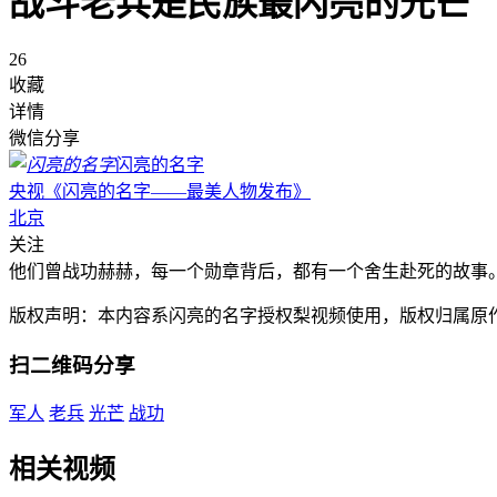
战斗老兵是民族最闪亮的光芒
26
收藏
详情
微信分享
闪亮的名字
央视《闪亮的名字——最美人物发布》
北京
关注
他们曾战功赫赫，每一个勋章背后，都有一个舍生赴死的故事
版权声明：本内容系闪亮的名字授权梨视频使用，版权归属原
扫二维码分享
军人
老兵
光芒
战功
相关视频