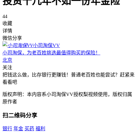
投资十几年不如一份年金险
44
收藏
详情
微信分享
小司淘保VV
小司淘保，为老百姓挑选最值得购买的保险！
北京
关注
把钱这么做，比存银行更赚钱！普通老百姓也能尝试？赶紧来
看看吧
版权声明：本内容系小司淘保VV授权梨视频使用，版权归属
原作者
扫二维码分享
银行
年金
买药
福利