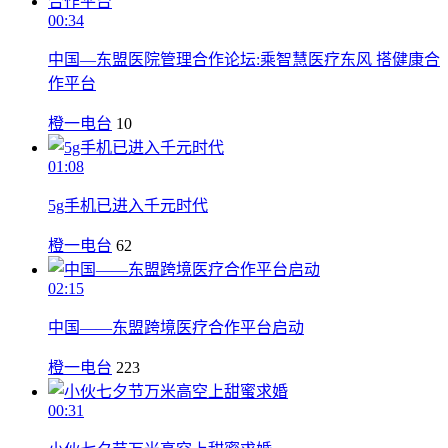
00:34
中国—东盟医院管理合作论坛:乘智慧医疗东风 搭健康合
作平台
橙一电台
10
01:08
5g手机已进入千元时代
橙一电台
62
02:15
中国——东盟跨境医疗合作平台启动
橙一电台
223
00:31