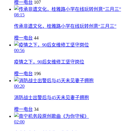
橙一电台
107
08:15
传承非遗文化，桂雅路小学在线玩转创意“三月三”
橙一电台
44
00:56
疫情之下，90后女维修工坚守岗位
橙一电台
196
00:20
消防战士出警后与45天未见妻子拥抱
橙一电台
34
02:00