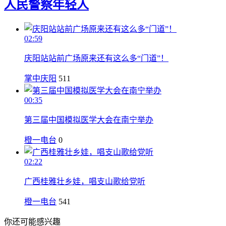
人民警察
年轻人
02:59
庆阳站站前广场原来还有这么多“门道”！
掌中庆阳
511
00:35
第三届中国模拟医学大会在南宁举办
橙一电台
0
02:22
广西桂雅壮乡娃，唱支山歌给党听
橙一电台
541
你还可能感兴趣