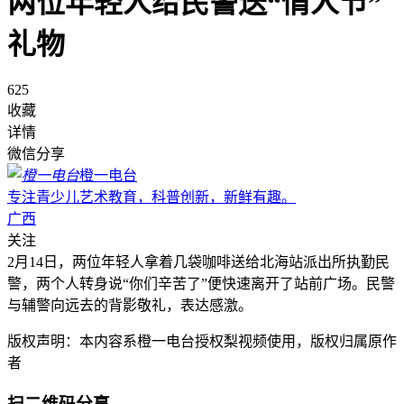
两位年轻人给民警送“情人节”
礼物
625
收藏
详情
微信分享
橙一电台
专注青少儿艺术教育，科普创新，新鲜有趣。
广西
关注
2月14日，两位年轻人拿着几袋咖啡送给北海站派出所执勤民
警，两个人转身说“你们辛苦了”便快速离开了站前广场。民警
与辅警向远去的背影敬礼，表达感激。
版权声明：本内容系橙一电台授权梨视频使用，版权归属原作
者
扫二维码分享