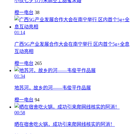
小伙七夕节万米高空上甜蜜求婚
橙一电台
38
01:14
广西5G产业发展合作大会在南宁举行 区内首个5g+全息
互动亮相
橙一电台
265
01:34
地苏河，故乡的河——韦俊平作品展
橙一电台
94
00:58
晒在宿舍吃火锅，成功引来爬网线核实的阿消！