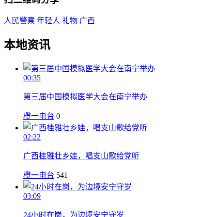
人民警察
年轻人
礼物
广西
本地资讯
00:35
第三届中国模拟医学大会在南宁举办
橙一电台
0
02:22
广西桂雅壮乡娃，唱支山歌给党听
橙一电台
541
03:09
24小时在岗，为边境安宁守岁