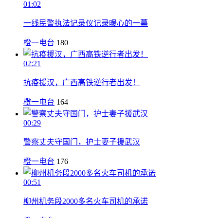
01:02
一线民警执法记录仪记录暖心的一幕
橙一电台
180
02:21
抗疫援汉，广西高铁逆行者出发！
橙一电台
164
00:29
警察丈夫守国门，护士妻子援武汉
橙一电台
176
00:51
柳州机务段2000多名火车司机的承诺