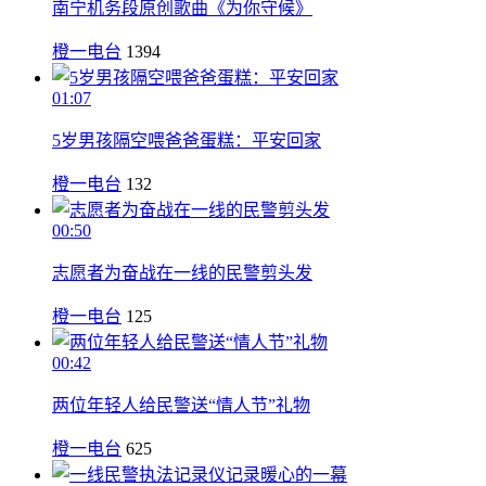
南宁机务段原创歌曲《为你守候》
橙一电台
1394
01:07
5岁男孩隔空喂爸爸蛋糕：平安回家
橙一电台
132
00:50
志愿者为奋战在一线的民警剪头发
橙一电台
125
00:42
两位年轻人给民警送“情人节”礼物
橙一电台
625