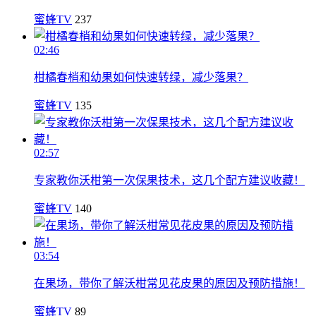
蜜蜂TV
237
02:46
柑橘春梢和幼果如何快速转绿，减少落果？
蜜蜂TV
135
02:57
专家教你沃柑第一次保果技术，这几个配方建议收藏！
蜜蜂TV
140
03:54
在果场，带你了解沃柑常见花皮果的原因及预防措施！
蜜蜂TV
89