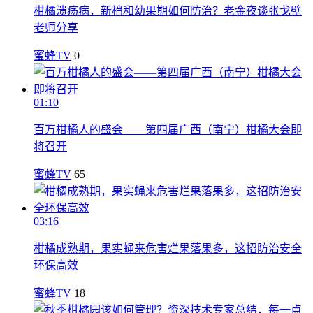
柑橘溃疡病，新梢和幼果期如何防治？老金夜谈张戈壁
老师分享
蜜蜂TV
0
01:10
百万柑橘人的盛会——第四届广西（南宁）柑橘大会即
将召开
蜜蜂TV
65
03:16
柑橘成熟期，果实蝇来危害烂果落果多，这招防治安全
环保高效
蜜蜂TV
18