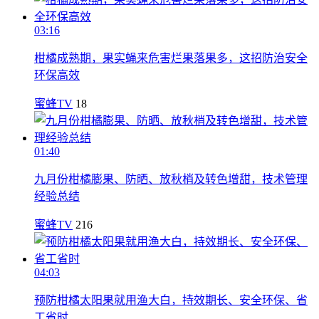
03:16
柑橘成熟期，果实蝇来危害烂果落果多，这招防治安全
环保高效
蜜蜂TV
18
01:40
九月份柑橘膨果、防晒、放秋梢及转色增甜，技术管理
经验总结
蜜蜂TV
216
04:03
预防柑橘太阳果就用渔大白，持效期长、安全环保、省
工省时