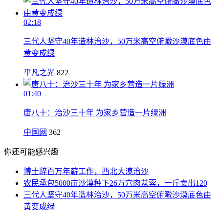
02:18
三代人坚守40年造林治沙，50万米高空俯瞰沙漠底色由
黄变成绿
平凡之光
822
01:40
唐八十：治沙三十年 为家乡营造一片绿洲
中国网
362
你还可能感兴趣
博士辞百万年薪工作，西北大漠治沙
农民承包5000亩沙漠种下26万穴肉苁蓉，一斤卖出120
三代人坚守40年造林治沙，50万米高空俯瞰沙漠底色由
黄变成绿