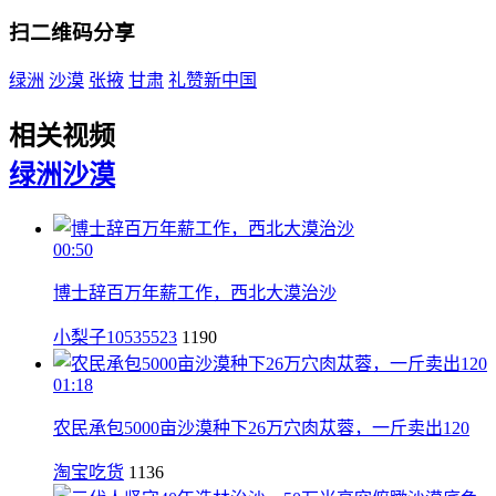
扫二维码分享
绿洲
沙漠
张掖
甘肃
礼赞新中国
相关视频
绿洲
沙漠
00:50
博士辞百万年薪工作，西北大漠治沙
小梨子10535523
1190
01:18
农民承包5000亩沙漠种下26万穴肉苁蓉，一斤卖出120
淘宝吃货
1136