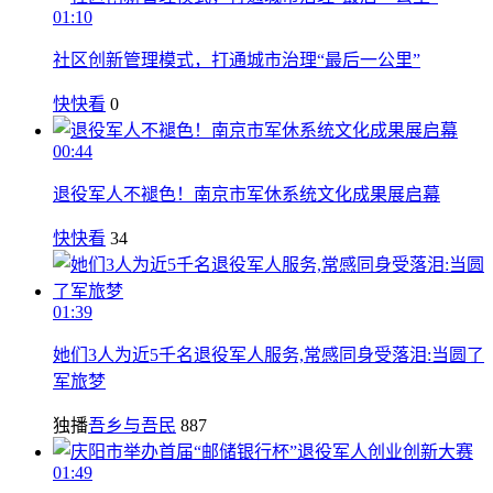
01:10
社区创新管理模式，打通城市治理“最后一公里”
快快看
0
00:44
退役军人不褪色！南京市军休系统文化成果展启幕
快快看
34
01:39
她们3人为近5千名退役军人服务,常感同身受落泪:当圆了
军旅梦
独播
吾乡与吾民
887
01:49