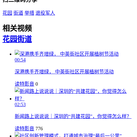
花园
街道
举措
退役军人
相关视频
花园
街道
00:54
深港携手齐增绿， 中英街社区开展植树节活动
读特影音
0
02:53
新闻路上说说说｜深圳的“共建花园”，你觉得怎么样？
读特影音
776