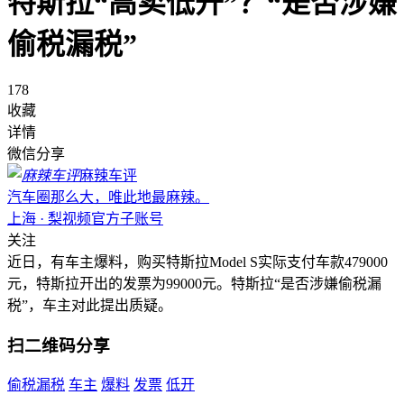
特斯拉“高卖低开”？“是否涉嫌
偷税漏税”
178
收藏
详情
微信分享
麻辣车评
汽车圈那么大，唯此地最麻辣。
上海 · 梨视频官方子账号
关注
近日，有车主爆料，购买特斯拉Model S实际支付车款479000
元，特斯拉开出的发票为99000元。特斯拉“是否涉嫌偷税漏
税”，车主对此提出质疑。
扫二维码分享
偷税漏税
车主
爆料
发票
低开