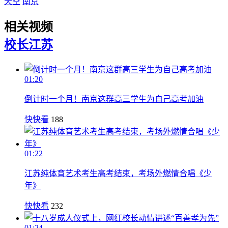
天空
南京
相关视频
校长
江苏
01:20
倒计时一个月！南京这群高三学生为自己高考加油
快快看
188
01:22
江苏纯体育艺术考生高考结束，考场外燃情合唱《少
年》
快快看
232
01:24