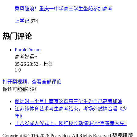
乘风破浪！重庆一中学高三学生坐船参加高考
上学记
674
热门评论
PurpleDream
高考好运~
05-26 23:52 · 上海
1
0
打开梨视频，查看全部评论
你还可能感兴趣
倒计时一个月！南京这群高三学生为自己高考加油
江苏纯体育艺术考生高考结束，考场外燃情合唱《少
年》
十八岁成人仪式上，网红校长动情讲述“百善孝为先”
Copyright © 2016-2026 Pearvideo. All Rights Reserved.
梨视频 版