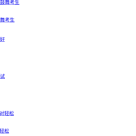
鼓舞考生
对轻松