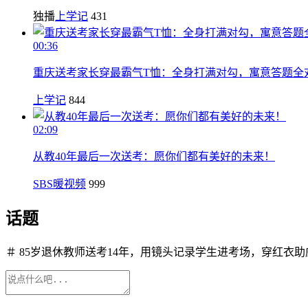
独播
上学记
431
00:36
重庆送考家长穿最霸气T恤：全身打满对勾，寓意答题全
上学记
844
02:09
从教40年最后一次送考：愿你们都有美好的未来！
SBS暖视频
999
话题
＃ 85岁退休教师送考14年，用镜头记录学生进考场，穿红衣助