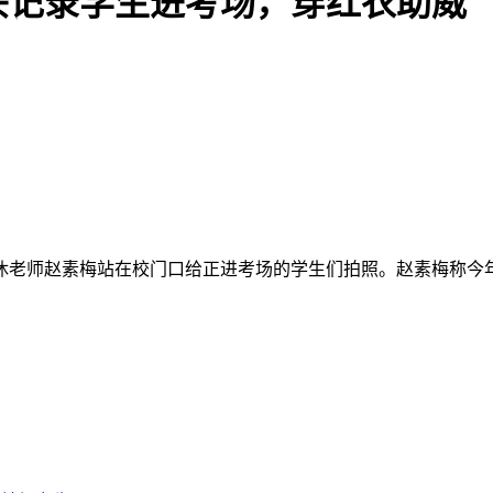
镜头记录学生进考场，穿红衣助威
退休老师赵素梅站在校门口给正进考场的学生们拍照。赵素梅称今