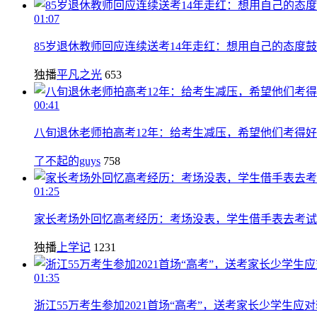
01:07
85岁退休教师回应连续送考14年走红：想用自己的态度
独播
平凡之光
653
00:41
八旬退休老师拍高考12年：给考生减压，希望他们考得好
了不起的guys
758
01:25
家长考场外回忆高考经历：考场没表，学生借手表去考试
独播
上学记
1231
01:35
浙江55万考生参加2021首场“高考”，送考家长少学生应