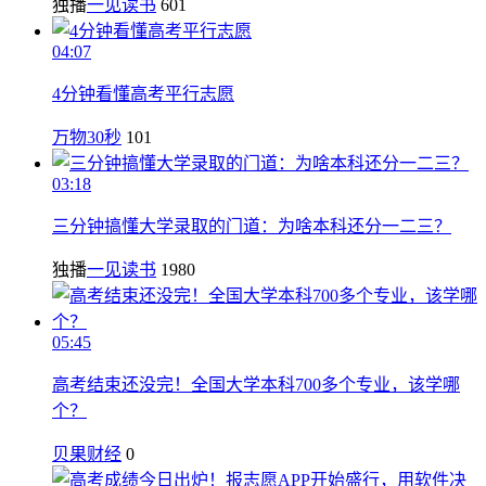
独播
一见读书
601
04:07
4分钟看懂高考平行志愿
万物30秒
101
03:18
三分钟搞懂大学录取的门道：为啥本科还分一二三？
独播
一见读书
1980
05:45
高考结束还没完！全国大学本科700多个专业，该学哪
个？
贝果财经
0