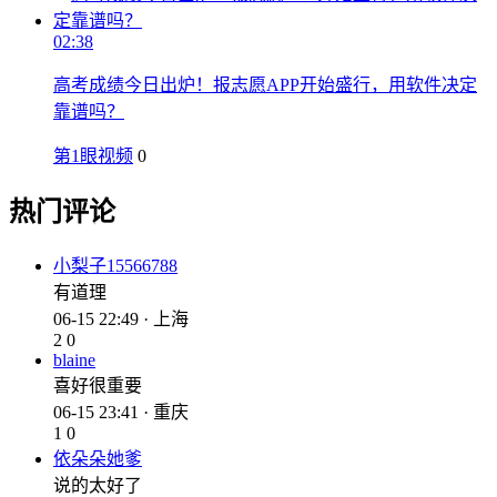
02:38
高考成绩今日出炉！报志愿APP开始盛行，用软件决定
靠谱吗？
第1眼视频
0
热门评论
小梨子15566788
有道理
06-15 22:49 · 上海
2
0
blaine
喜好很重要
06-15 23:41 · 重庆
1
0
依朵朵她爹
说的太好了