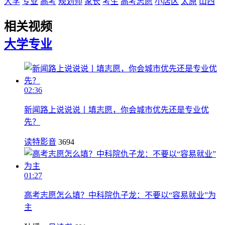
大学
专业
高考
规划师
家长
考生
高考志愿
小店区
太原
山西
相关视频
大学
专业
02:36
新闻路上说说说丨填志愿，你会城市优先还是专业优
先？
读特影音
3694
01:27
高考志愿怎么填？中科院仇子龙：不要以“容易就业”为
主