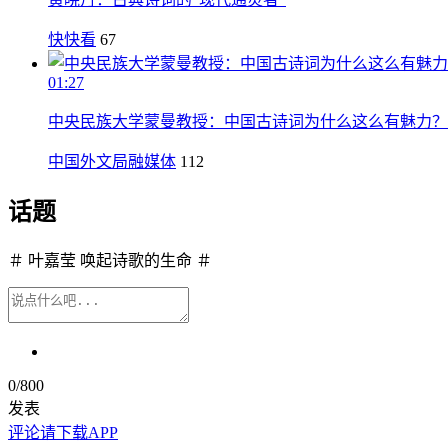
快快看
67
01:27
中央民族大学蒙曼教授：中国古诗词为什么这么有魅力？
中国外文局融媒体
112
话题
＃ 叶嘉莹 唤起诗歌的生命 ＃
0
/800
发表
评论请下载APP