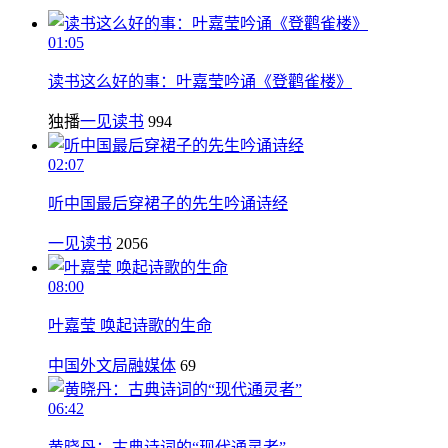
01:05
读书这么好的事：叶嘉莹吟诵《登鹳雀楼》
独播
一见读书
994
02:07
听中国最后穿裙子的先生吟诵诗经
一见读书
2056
08:00
叶嘉莹 唤起诗歌的生命
中国外文局融媒体
69
06:42
黄晓丹：古典诗词的“现代通灵者”