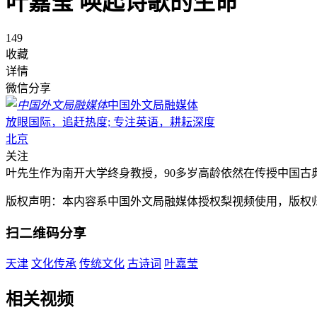
叶嘉莹 唤起诗歌的生命
149
收藏
详情
微信分享
中国外文局融媒体
放眼国际，追赶热度; 专注英语，耕耘深度
北京
关注
叶先生作为南开大学终身教授，90多岁高龄依然在传授中国
版权声明：本内容系中国外文局融媒体授权梨视频使用，版权
扫二维码分享
天津
文化传承
传统文化
古诗词
叶嘉莹
相关视频