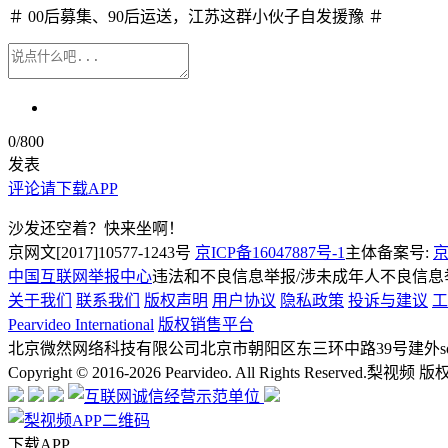
＃ 00后募集、90后运送，江苏这群小伙子自发援豫 ＃
0
/800
发表
评论请下载APP
沙发还空着？快来坐啊！
京网文[2017]10577-1243号
京ICP备16047887号-1
主体备案号:
京
中国互联网举报中心
违法和不良信息举报/涉未成年人不良信息举报
关于我们
联系我们
版权声明
用户协议
隐私政策
投诉与建议
工
Pearvideo International
版权销售平台
北京微然网络科技有限公司
北京市朝阳区东三环中路39号建外soh
Copyright © 2016-2026 Pearvideo. All Rights Reserved.
梨视频 版
下载APP