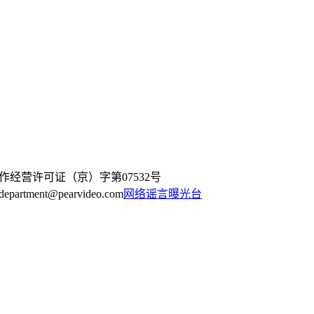
作经营许可证（京）字第07532号
artment@pearvideo.com
网络谣言曝光台