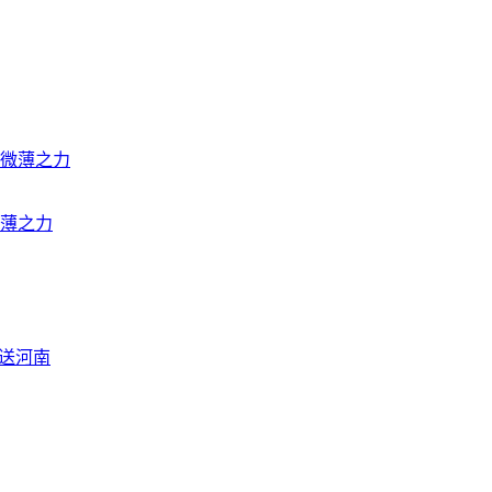
薄之力
资送河南