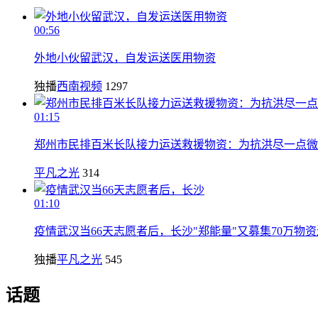
00:56
外地小伙留武汉，自发运送医用物资
独播
西南视频
1297
01:15
郑州市民排百米长队接力运送救援物资：为抗洪尽一点微
平凡之光
314
01:10
疫情武汉当66天志愿者后，长沙"郑能量"又募集70万物
独播
平凡之光
545
话题