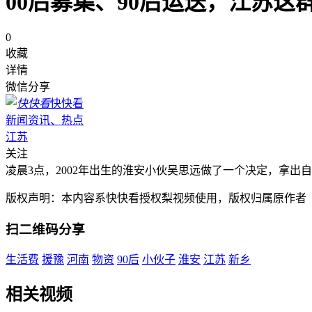
00后募集、90后运送，江苏这
0
收藏
详情
微信分享
快快看
新闻资讯、热点
江苏
关注
凌晨3点，2002年出生的淮安小伙吴思远做了一个决定，拿出
版权声明：本内容系快快看授权梨视频使用，版权归属原作者
扫二维码分享
生活费
援豫
河南
物资
90后
小伙子
淮安
江苏
新乡
相关视频