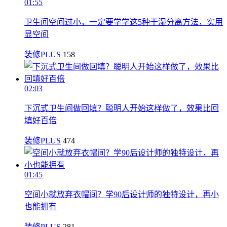
01:55
卫生间空间过小，一定要学学这5种干湿分离方法，实用
显空间
装修PLUS
158
02:03
下沉式卫生间做回填？聪明人开始这样做了，效果比回
填好百倍
装修PLUS
474
01:45
空间小就放弃衣帽间？学90后设计师的独特设计，再小
也能拥有
装修PLUS
281