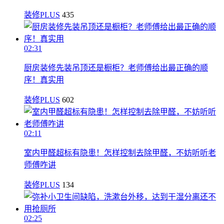
装修PLUS
435
02:31
厨房装修先装吊顶还是橱柜？老师傅给出最正确的顺
序！真实用
装修PLUS
602
02:11
室内甲醛超标有隐患！怎样控制去除甲醛，不妨听听老
师傅咋讲
装修PLUS
134
02:25