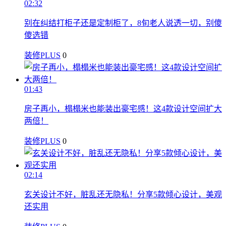
02:32
别在纠结打柜子还是定制柜了，8旬老人说透一切，别傻
傻选错
装修PLUS
0
01:43
房子再小，榻榻米也能装出豪宅感！这4款设计空间扩大
两倍！
装修PLUS
0
02:14
玄关设计不好，脏乱还无隐私！分享5款倾心设计，美观
还实用