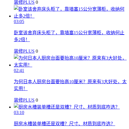
装修PLUS
0
03:05
卧室该舍弃床头柜了，靠墙塞15公分宽薄柜，收纳何止
多2倍！
装修PLUS
0
02:41
为何日本人厨房台面要抬高10厘米？原来有3大好处，太
实用！
装修PLUS
0
03:10
厨房水槽装单槽还是双槽？尺寸、材质到底咋选？