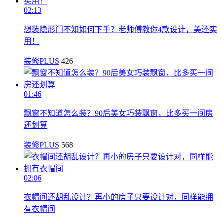
02:13
想装隐形门不知如何下手？老师傅教你4款设计，美还实
用！
装修PLUS
426
01:46
飘窗不知道怎么装？90后美女巧装飘窗，比多买一间房
还划算
装修PLUS
568
02:06
衣帽间还胡乱设计？再小的房子只要设计对，同样能拥
有衣帽间