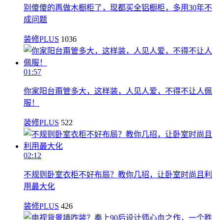
别傻傻的再做木橱柜了，现都买全铝橱柜，多用30年不
成问题
装修PLUS
1036
01:57
你家阳台甭管多大，这样装，人见人爱，不得不让人佩
服！
装修PLUS
522
02:12
不规则卧室衣柜不好布局？教你几招，让卧室时尚且利
用最大化
装修PLUS
426