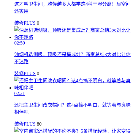
这才叫卫生间，难怪越多人都学这4种干湿分离！显空间
还实用
装修PLUS
0
02:50
油烟机选侧吸，顶吸还是集成灶？商家总结3大对比让你
不迷路
装修PLUS
0
02:21
还把主卫生间改衣帽间？这4点搞不明白，就等着与臭味
相伴吧
装修PLUS
80