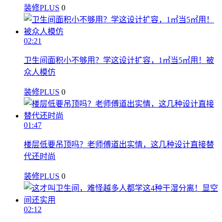
装修PLUS
0
02:21
卫生间面积小不够用？学这设计扩容，1㎡当5㎡用！被
众人模仿
装修PLUS
0
01:47
楼层低要吊顶吗？老师傅道出实情，这几种设计直接替
代还时尚
装修PLUS
0
02:12