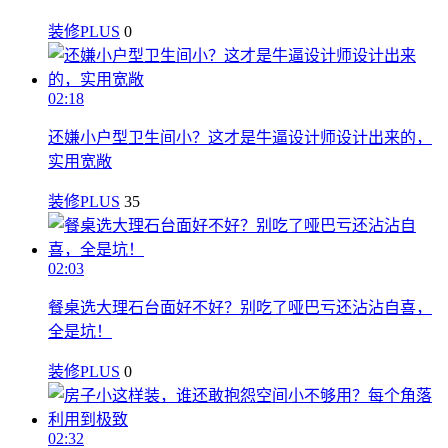
装修PLUS
0
02:18
还嫌小户型卫生间小？这才是牛逼设计师设计出来的，
实用宽敞
装修PLUS
35
02:03
餐桌选大理石台面好不好？别吃了哑巴亏还沾沾自喜，
全是坑！
装修PLUS
0
02:32