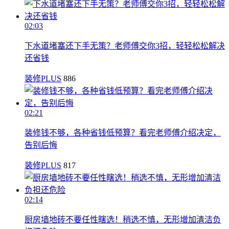
02:03
下水道堵塞还下手无策？老师傅交你3招，轻轻松松解决
还省钱
装修PLUS
886
02:21
装修钱不够，各种省钱低预算？看完老师傅介绍决定，
告别后悔
装修PLUS
817
02:14
厨房墙地砖不要任性瞎选！稍选不慎，无形增加清洁负