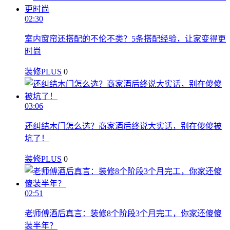
02:30
室内窗帘还搭配的不伦不类？5条搭配经验，让家变得更
时尚
装修PLUS
0
03:06
还纠结木门怎么选？商家酒后终说大实话，别在傻傻被
坑了！
装修PLUS
0
02:51
老师傅酒后真言：装修8个阶段3个月完工，你家还傻傻
装半年？