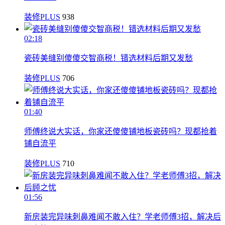
装修PLUS
938
02:18
瓷砖美缝别傻傻交智商税！错选材料后期又发愁
装修PLUS
706
01:40
师傅终说大实话，你家还傻傻铺地板瓷砖吗？现都抢着
铺自流平
装修PLUS
710
01:56
新房装完异味刺鼻难闻不敢入住？学老师傅3招，解决后