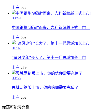
上车
922
00:49
中国钢炮“新潮”而来，吉利新缤越正式上市！
上车
603
01:07
“追风少年”长大了，第十一代思域加长上市
上车
279
00:55
思域两箱版上市，你的信仰需要充值了
上车
202
你还可能感兴趣