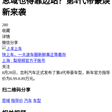
思域也得靠边站？第4代帝豪焕
新来袭
280
收藏
详情
微信分享
上车
快上车，一大波车圈新鲜事正等着你
上海 · 梨视频官方子账号
关注
8月28日，吉利汽车正式发布了第4代帝豪车型，新车官方指导
价为6.99-8.89万元。
扫二维码分享
思域
指导价
汽车
车型