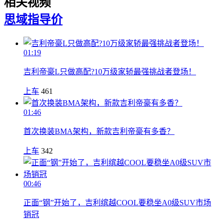
相关视频
思域
指导价
01:19
吉利帝豪L只做高配?10万级家轿最强挑战者登场！
上车
461
01:46
首次换装BMA架构，新款吉利帝豪有多香？
上车
342
00:46
正面“钢”开始了，吉利缤越COOL要稳坐A0级SUV市场
销冠