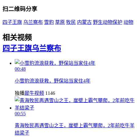
扫二维码分享
四子王旗
乌兰察布
雪豹
草原
牧民
内蒙古
野生动物保护
动物
相关视频
四子王旗
乌兰察布
00:48
小雪豹流浪获救，野保站当家住4年
独播
犀牛视频
1146
00:55
青海牧民再遇雪山之王，崖壁上霸气攀爬，2年前吃牛羊
结梁子