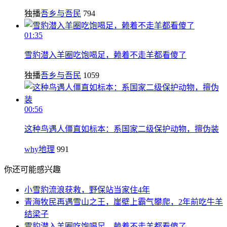
独播
吾乡与吾民
794
01:35
雪豹潜入羊圈吃饱喝足，赖着不走羊都看傻了
独播
吾乡与吾民
1059
00:56
这种鸟遇人僵直如标本：系国家二级保护动物，擅伪装
why地理
991
你还可能感兴趣
小雪豹流浪获救，野保站当家住4年
青海牧民再遇雪山之王，崖壁上霸气攀爬，2年前吃牛羊
结梁子
雪豹潜入羊圈吃饱喝足，赖着不走羊都看傻了