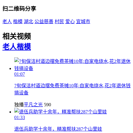
扫二维码分享
老人
楷模
湖北
公益慈善
村民
爱心
宜城市
相关视频
老人
楷模
01:07
7旬保洁村道边摆免费茶摊10年:自家电烧水,花2年退休钱
搞设备
独播
平凡之光
590
01:33
退伍兵助学十余年，精准帮扶287个山里娃