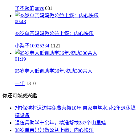
了不起的guys
681
00:48
38岁单亲妈妈做公益上瘾：内心快乐
小梨子10025334
1121
01:19
95岁老人低调助学36年,资助300余人
一尘
1310
你还可能感兴趣
7旬保洁村道边摆免费茶摊10年:自家电烧水,花2年退休钱
搞设备
退伍兵助学十余年，精准帮扶287个山里娃
38岁单亲妈妈做公益上瘾：内心快乐