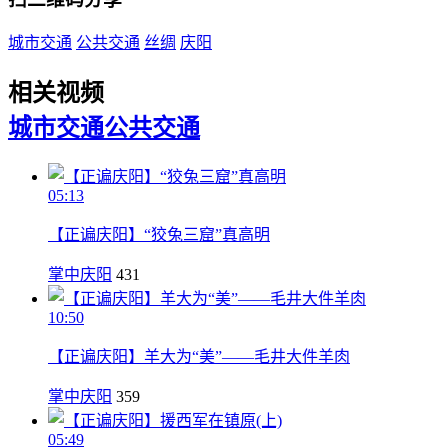
城市交通
公共交通
丝绸
庆阳
相关视频
城市交通
公共交通
05:13
【正谝庆阳】“狡兔三窟”真高明
掌中庆阳
431
10:50
【正谝庆阳】羊大为“美”——毛井大件羊肉
掌中庆阳
359
05:49