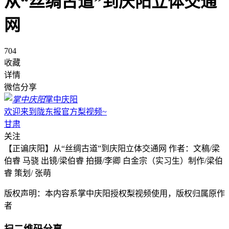
从“丝绸古道”到庆阳立体交通
网
704
收藏
详情
微信分享
掌中庆阳
欢迎来到陇东报官方梨视频~
甘肃
关注
【正谝庆阳】从“丝绸古道”到庆阳立体交通网 作者：文稿/梁
伯睿 马骁 出镜/梁伯睿 拍摄/李卿 白金宗（实习生）制作/梁伯
睿 策划/ 张萌
版权声明：本内容系掌中庆阳授权梨视频使用，版权归属原作
者
扫二维码分享