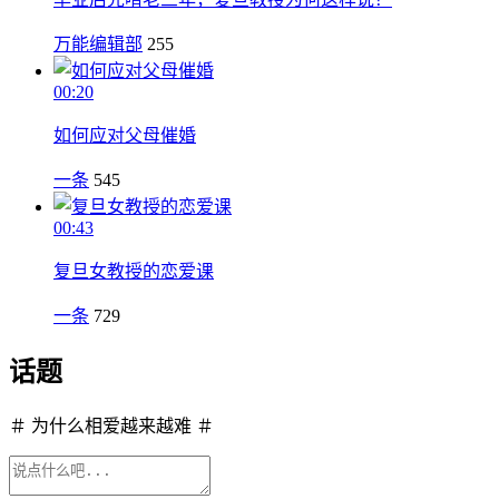
万能编辑部
255
00:20
如何应对父母催婚
一条
545
00:43
复旦女教授的恋爱课
一条
729
话题
＃ 为什么相爱越来越难 ＃